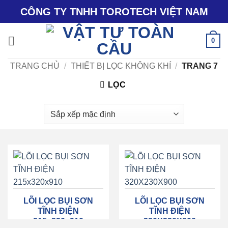
Bỏ
CÔNG TY TNHH TOROTECH VIỆT NAM
qua
nội
0
dung
TRANG CHỦ
/
THIẾT BỊ LỌC KHÔNG KHÍ
/
TRANG 7
LỌC
LÕI LỌC BỤI SƠN
LÕI LỌC BỤI SƠN
TĨNH ĐIỆN
TĨNH ĐIỆN
215x320x910
320X230X900