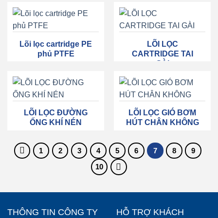
Lõi lọc cartridge PE
LÕI LỌC
phủ PTFE
CARTRIDGE TAI
GÀI
LÕI LỌC ĐƯỜNG
LÕI LỌC GIÓ BƠM
ỐNG KHÍ NÉN
HÚT CHÂN KHÔNG
1
2
3
4
5
6
7
8
9
10
THÔNG TIN CÔNG TY
HỖ TRỢ KHÁCH