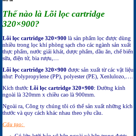
Thế nào là Lõi lọc cartridge
320×900?
Lõi lọc cartridge 320×900
là sản phẩm lọc được dùng
nhiều trong lọc khí phòng sạch cho các ngành sản xuất
thực phẩm, nước giải khát, dược phẩm, dầu ăn, chế biến
sữa, điện tử, bia rượu,…
Lõi lọc cartridge 320×900
được sản xuất từ các vật liệu
như: Polypropylene (PP), polyester (PE), Xenlulozo,….
Kích thước
Lõi lọc cartridge 320×900
: Đường kính
ngoài là 320mm x chiều cao là 900mm.
Ngoài ra, Công ty chúng tôi có thể sản xuất những kích
thước và quy cách khác nhau theo yêu cầu.
Cấu tạo:
Có lớp lưới bảo vệ bên ngoài và bên trong được