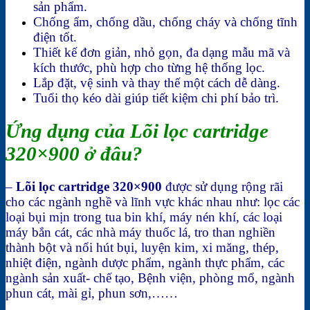
sản phẩm.
Chống ẩm, chống dầu, chống cháy và chống tĩnh
điện tốt.
Thiết kế đơn giản, nhỏ gọn, đa dạng mẫu mã và
kích thước, phù hợp cho từng hệ thống lọc.
Lắp đặt, vệ sinh và thay thế một cách dễ dàng.
Tuổi thọ kéo dài giúp tiết kiệm chi phí bảo trì​.
Ứng dụng của Lõi lọc cartridge
320×900 ở đâu?
–
Lõi lọc cartridge 320×900
được sử dụng rộng rãi
cho các ngành nghề và lĩnh vực khác nhau như: lọc các
loại bụi mịn trong tua bin khí, máy nén khí, các loại
máy bắn cát, các nhà máy thuốc lá, tro than nghiền
thành bột và nổi hút bụi, luyện kim, xi măng, thép,
nhiệt điện, ngành dược phẩm, ngành thực phẩm, các
ngành sản xuất- chế tạo, Bệnh viện, phòng mổ, ngành
phun cát, mài gỉ, phun sơn,……