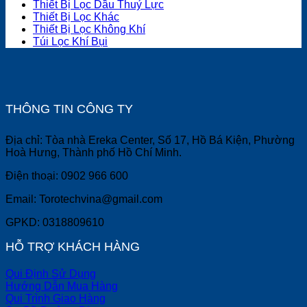
Thiết Bị Lọc Dầu Thuỷ Lực
Thiết Bị Lọc Khác
Thiết Bị Lọc Không Khí
Túi Lọc Khí Bụi
THÔNG TIN CÔNG TY
Địa chỉ: Tòa nhà Ereka Center, Số 17, Hồ Bá Kiện, Phường
Hoà Hưng, Thành phố Hồ Chí Minh.
Điện thoại: 0902 966 600
Email: Torotechvina@gmail.com
GPKD: 0318809610
HỖ TRỢ KHÁCH HÀNG
Qui Định Sử Dụng
Hướng Dẫn Mua Hàng
Qui Trình Giao Hàng