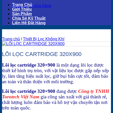
Trang Chủ
Quay trở lại cửa hàng
Giới Thiệu
Sản Phẩm
Chia Sẻ Kỹ Thuật
Liên Hệ Đặt Hàng
Trang chủ
/
Thiết Bị Lọc Không Khí
LÕI LỌC CARTRIDGE 320X900
Lõi lọc cartridge 320×900
là một dạng lõi lọc được
thiết kế hình trụ tròn, với vật liệu lọc được gấp nếp xếp
ly, làm tăng hiệu suất lọc, giữ bụi bẩn cực tốt, đảm bảo
an toàn và thân thiện với môi trường.
Lõi lọc cartridge 320×900
đang được
Công ty TNHH
Torotech Việt Nam
gia công sản xuất với giá thành rẻ,
chất lượng luôn đảm bảo và hỗ trợ vận chuyển tận nơi
trên toàn quốc.