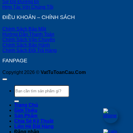
Sơ Đồ Đường Đi
Hợp Tác Với Chúng Tôi
ĐIỀU KHOẢN – CHÍNH SÁCH
Chính Sách Bảo Mật
Hướng Dẫn Thanh Toán
Chính Sách Vận Chuyển
Chính Sách Bảo Hành
Chính Sách Đổi Trả Hàng
FANPAGE
Copyright 2026 ©
VatTuToanCau.Com
Tìm
kiếm:
Trang Chủ
Giới Thiệu
Sản Phẩm
Chia Sẻ Kỹ Thuật
Liên Hệ Đặt Hàng
Đăng nhập