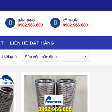
BÁN HÀNG
KỸ THUẬT
0902.966.600
0902.966.600
ẬT
LIÊN HỆ ĐẶT HÀNG
56 kết quả