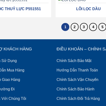
ỌC THUỶ LỰC P551551
LÕI LỌC DẦU
1
2
3
4
5
Ợ KHÁCH HÀNG
ĐIỀU KHOẢN – CHÍNH 
h Sử Dụng
Chính Sách Bảo Mật
Dẫn Mua Hàng
Hướng Dẫn Thanh Toán
nh Giao Hàng
Chính Sách Vận Chuyển
Đường Đi
Chính Sách Bảo Hành
 Với Chúng Tôi
Chính Sách Đổi Trả Hàng