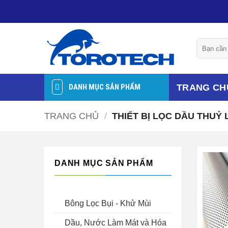
Bỏ
qua
nội
Tìm
dung
kiếm:
TRANG CH
DANH MỤC SẢN PHẨM
TRANG CHỦ
/
THIẾT BỊ LỌC DẦU THUỶ
DANH MỤC SẢN PHẨM
Bông Lọc Bụi - Khử Mùi
Dầu, Nước Làm Mát và Hóa