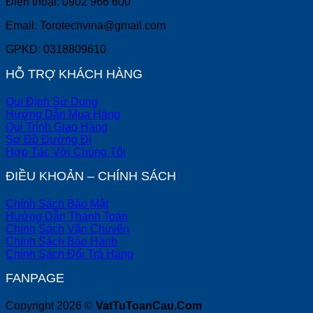
Điện thoại: 0902 966 600
Email: Torotechvina@gmail.com
GPKD: 0318809610
HỖ TRỢ KHÁCH HÀNG
Qui Định Sử Dụng
Hướng Dẫn Mua Hàng
Qui Trình Giao Hàng
Sơ Đồ Đường Đi
Hợp Tác Với Chúng Tôi
ĐIỀU KHOẢN – CHÍNH SÁCH
Chính Sách Bảo Mật
Hướng Dẫn Thanh Toán
Chính Sách Vận Chuyển
Chính Sách Bảo Hành
Chính Sách Đổi Trả Hàng
FANPAGE
Copyright 2026 ©
VatTuToanCau.Com