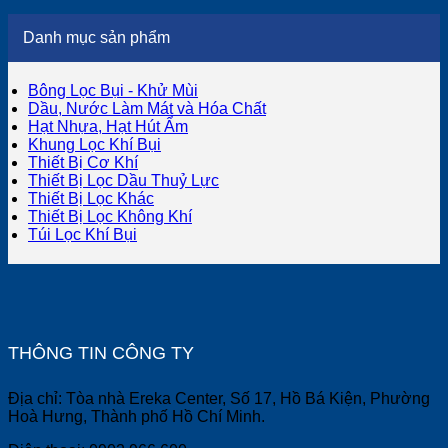
Danh mục sản phẩm
Bông Lọc Bụi - Khử Mùi
Dầu, Nước Làm Mát và Hóa Chất
Hạt Nhựa, Hạt Hút Ẩm
Khung Lọc Khí Bụi
Thiết Bị Cơ Khí
Thiết Bị Lọc Dầu Thuỷ Lực
Thiết Bị Lọc Khác
Thiết Bị Lọc Không Khí
Túi Lọc Khí Bụi
THÔNG TIN CÔNG TY
Địa chỉ: Tòa nhà Ereka Center, Số 17, Hồ Bá Kiện, Phường
Hoà Hưng, Thành phố Hồ Chí Minh.