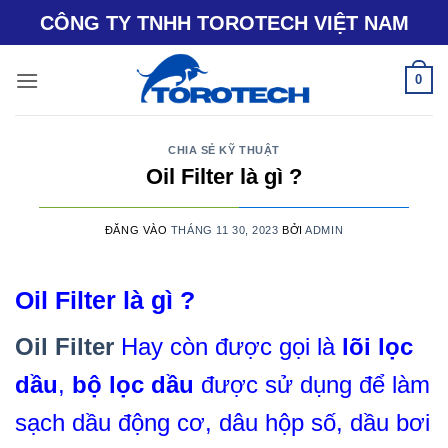
Bỏ
CÔNG TY TNHH TOROTECH VIỆT NAM
qua
nội
0
dung
CHIA SẺ KỸ THUẬT
Oil Filter là gì ?
ĐĂNG VÀO
THÁNG 11 30, 2023
BỞI
ADMIN
Oil Filter là gì ?
Oil Filter
Hay còn được gọi là
lõi lọc
dầu
,
bộ lọc dầu
được sử dụng để làm
sạch dầu động cơ, dâu hộp số, dầu bơi