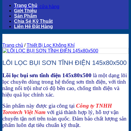
Trang Chủ
Quay trở lại cửa hàng
Giới Thiệu
Sản Phẩm
Chia Sẻ Kỹ Thuật
Liên Hệ Đặt Hàng
Trang chủ
/
Thiết Bị Lọc Không Khí
LÕI LỌC BỤI SƠN TĨNH ĐIỆN 145x80x500
Lõi lọc bụi sơn tĩnh điện 145x80x500
là một dạng lõi
lọc chuyên dùng trong hệ thống sơn tĩnh điện, với tính
năng nổi trội như có độ bền cao, chống tĩnh điện và
hiệu quả lọc chính xác.
Sản phẩm này được gia công tại
Công ty TNHH
Torotech Việt Nam
với giá thành hợp lý, hỗ trợ vận
chuyển tận nơi trên toàn quốc. Đảm bảo chất lượng sản
phẩm luôn đạt tiêu chuẩn kỹ thuật.