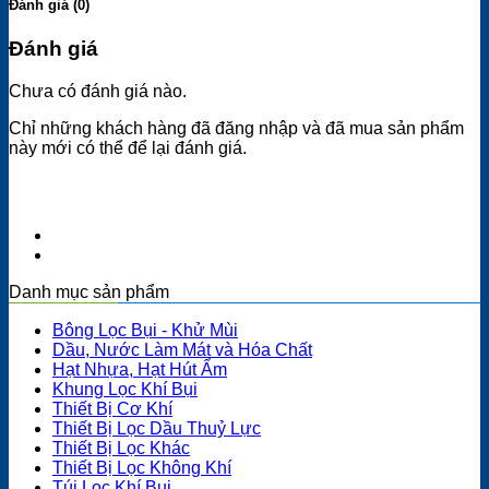
Đánh giá (0)
Đánh giá
Chưa có đánh giá nào.
Chỉ những khách hàng đã đăng nhập và đã mua sản phẩm
này mới có thể để lại đánh giá.
Danh mục sản phẩm
Bông Lọc Bụi - Khử Mùi
Dầu, Nước Làm Mát và Hóa Chất
Hạt Nhựa, Hạt Hút Ẩm
Khung Lọc Khí Bụi
Thiết Bị Cơ Khí
Thiết Bị Lọc Dầu Thuỷ Lực
Thiết Bị Lọc Khác
Thiết Bị Lọc Không Khí
Túi Lọc Khí Bụi