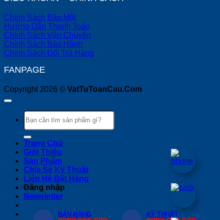
Chính Sách Bảo Mật
Hướng Dẫn Thanh Toán
Chính Sách Vận Chuyển
Chính Sách Bảo Hành
Chính Sách Đổi Trả Hàng
FANPAGE
Copyright 2026 ©
VatTuToanCau.Com
Tìm
kiếm:
Trang Chủ
Giới Thiệu
Sản Phẩm
Chia Sẻ Kỹ Thuật
Liên Hệ Đặt Hàng
Đăng nhập
Newsletter
BÁN HÀNG
KỸ THUẬT