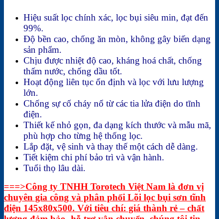
Hiệu suất lọc chính xác, lọc bụi siêu min, đạt đến
99%.
Độ bền cao, chống ăn mòn, không gây biến dạng
sản phẩm.
Chịu được nhiệt độ cao, kháng hoá chất, chống
thấm nước, chống dầu tốt.
Hoạt động liên tục ổn định và lọc với lưu lượng
lớn.
Chống sự cố cháy nổ từ các tia lửa điện do tĩnh
điện.
Thiết kế nhỏ gọn, đa dạng kích thước và mẫu mã,
phù hợp cho từng hệ thống lọc.
Lắp đặt, vệ sinh và thay thế một cách dễ dàng.
Tiết kiệm chi phí bảo trì và vận hành.
Tuổi thọ lâu dài.
===>Công ty TNHH Torotech Việt Nam là đơn vị
chuyên gia công và phân phối Lõi lọc bụi sơn tĩnh
điện 145x80x500. Với tiêu chí: giá thành rẻ – chất
lượng đảm bảo- hỗ trợ vận chuyển, chúng tôi tin