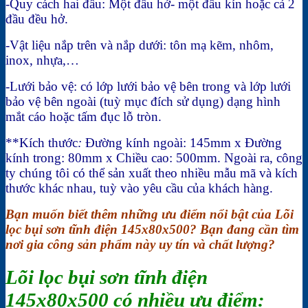
-Quy cách hai đầu: Một đầu hở- một đầu kín hoặc cả 2
đầu đều hở.
-Vật liệu nắp trên và nắp dưới: tôn mạ kẽm, nhôm,
inox, nhựa,…
-Lưới bảo vệ: có lớp lưới bảo vệ bên trong và lớp lưới
bảo vệ bên ngoài (tuỳ mục đích sử dụng) dạng hình
mắt cáo hoặc tấm đục lỗ tròn.
**Kích thước
:
Đường kính ngoài: 145mm x Đường
kính trong: 80mm x Chiều cao: 500mm. Ngoài ra, công
ty chúng tôi có thể sản xuất theo nhiều mẫu mã và kích
thước khác nhau, tuỳ vào yêu cầu của khách hàng.
Bạn muốn biết thêm những ưu điểm nổi bật của Lõi
lọc bụi sơn tĩnh điện 145x80x500? Bạn đang cần tìm
nơi gia công sản phẩm này uy tín và chất lượng?
Lõi lọc bụi sơn tĩnh điện
145x80x500 có nhiều ưu điểm: