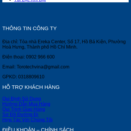
THÔNG TIN CÔNG TY
Địa chỉ: Tòa nhà Ereka Center, Số 17, Hồ Bá Kiện, Phường
Hoà Hưng, Thành phố Hồ Chí Minh.
Điện thoại: 0902 966 600
Email: Torotechvina@gmail.com
GPKD: 0318809610
HỖ TRỢ KHÁCH HÀNG
Qui Định Sử Dụng
Hướng Dẫn Mua Hàng
Qui Trình Giao Hàng
Sơ Đồ Đường Đi
Hợp Tác Với Chúng Tôi
ĐIỀU KHOẢN – CHÍNH SÁCH