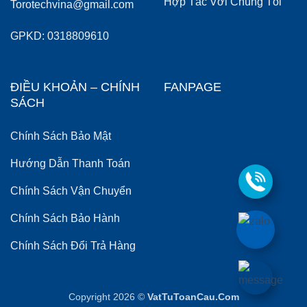
Hợp Tác Với Chúng Tôi
Torotechvina@gmail.com
GPKD: 0318809610
ĐIỀU KHOẢN – CHÍNH
FANPAGE
SÁCH
Chính Sách Bảo Mật
Hướng Dẫn Thanh Toán
Chính Sách Vận Chuyển
Chính Sách Bảo Hành
Chính Sách Đổi Trả Hàng
Copyright 2026 ©
VatTuToanCau.Com