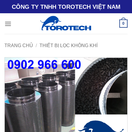
Bỏ
CÔNG TY TNHH TOROTECH VIỆT NAM
qua
nội
0
dung
TRANG CHỦ
/
THIẾT BỊ LỌC KHÔNG KHÍ