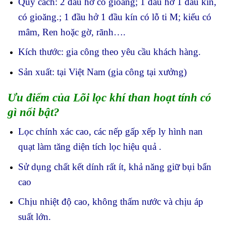
Quy cách: 2 đầu hở có gioăng; 1 đầu hở 1 đầu kín,
có gioăng.; 1 đầu hở 1 đầu kín có lỗ ti M; kiểu có
mâm, Ren hoặc gờ, rãnh….
Kích thước: gia công theo yêu cầu khách hàng.
Sản xuất: tại Việt Nam (gia công tại xưởng)
Ưu điểm của Lõi lọc khí than hoạt tính có
gì nổi bật?
Lọc chính xác cao, các nếp gấp xếp ly hình nan
quạt làm tăng diện tích lọc hiệu quả .
Sử dụng chất kết dính rất ít, khả năng giữ bụi bẩn
cao
Chịu nhiệt độ cao, không thấm nước và chịu áp
suất lớn.