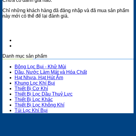
Chưa có đánh giá nào.
Chỉ những khách hàng đã đăng nhập và đã mua sản phẩm
này mới có thể để lại đánh giá.
Danh mục sản phẩm
Bông Lọc Bụi - Khử Mùi
Dầu, Nước Làm Mát và Hóa Chất
Hạt Nhựa, Hạt Hút Ẩm
Khung Lọc Khí Bụi
Thiết Bị Cơ Khí
Thiết Bị Lọc Dầu Thuỷ Lực
Thiết Bị Lọc Khác
Thiết Bị Lọc Không Khí
Túi Lọc Khí Bụi