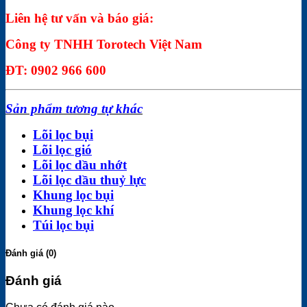
Liên hệ tư vấn và báo giá:
Công ty TNHH Torotech Việt Nam
ĐT: 0902 966 600
Sản phẩm tương tự khác
Lõi lọc bụi
Lõi lọc gió
Lõi lọc dầu nhớt
Lõi lọc dầu thuỷ lực
Khung lọc bụi
Khung lọc khí
Túi lọc bụi
Đánh giá (0)
Đánh giá