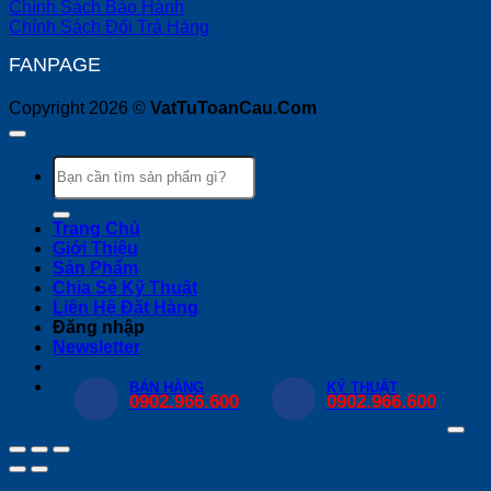
Chính Sách Bảo Hành
Chính Sách Đổi Trả Hàng
FANPAGE
Copyright 2026 ©
VatTuToanCau.Com
Tìm
kiếm:
Trang Chủ
Giới Thiệu
Sản Phẩm
Chia Sẻ Kỹ Thuật
Liên Hệ Đặt Hàng
Đăng nhập
Newsletter
BÁN HÀNG
KỸ THUẬT
0902.966.600
0902.966.600