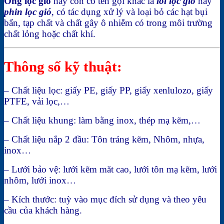
Ống lọc gió
hay còn có tên gọi khác là
lõi lọc gió
hay
phin lọc gió
, có tác dụng xử lý và loại bỏ các hạt bụi
bẩn, tạp chất và chất gây ô nhiễm có trong môi trường
chất lỏng hoặc chất khí.
Thông số kỹ thuật:
– Chất liệu lọc: giấy PE, giấy PP, giấy xenlulozo, giấy
PTFE, vải lọc,…
– Chất liệu khung: làm bằng inox, thép mạ kẽm,…
– Chất liệu nắp 2 đầu: Tôn tráng kẽm, Nhôm, nhựa,
inox…
– Lưới bảo vệ: lưới kẽm măt cao, lưới tôn mạ kẽm, lưới
nhôm, lưới inox…
– Kích thước: tuỳ vào mục đích sử dụng và theo yêu
cầu của khách hàng.