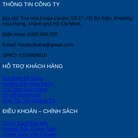
THÔNG TIN CÔNG TY
Địa chỉ: Tòa nhà Ereka Center, Số 17, Hồ Bá Kiện, Phường
Hoà Hưng, Thành phố Hồ Chí Minh.
Điện thoại: 0902 966 600
Email: Torotechvina@gmail.com
GPKD: 0318809610
HỖ TRỢ KHÁCH HÀNG
Qui Định Sử Dụng
Hướng Dẫn Mua Hàng
Qui Trình Giao Hàng
Sơ Đồ Đường Đi
Hợp Tác Với Chúng Tôi
ĐIỀU KHOẢN – CHÍNH SÁCH
Chính Sách Bảo Mật
Hướng Dẫn Thanh Toán
Chính Sách Vận Chuyển