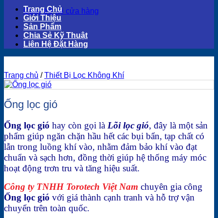
Trang Chủ
Quay trở lại cửa hàng
Giới Thiệu
Sản Phẩm
Chia Sẻ Kỹ Thuật
Liên Hệ Đặt Hàng
Trang chủ
/
Thiết Bị Lọc Không Khí
Ống lọc gió
Ống lọc gió
hay còn gọi là
Lõi lọc gió
, đây là một sản
phẩm giúp ngăn chặn hầu hết các bụi bẩn, tạp chất có
lẫn trong luồng khí vào, nhằm đảm bảo khí vào đạt
chuẩn và sạch hơn, đồng thời giúp hệ thống máy móc
hoạt động trơn tru và tăng hiệu suất.
Công ty TNHH Torotech Việt Nam
chuyên gia công
Ống lọc gió
với giá thành cạnh tranh và hỗ trợ vận
chuyển trên toàn quốc.