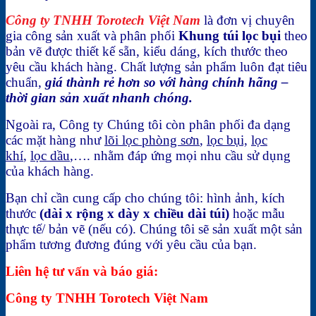
Công ty TNHH Torotech Việt Nam
là đơn vị chuyên
gia công sản xuất và phân phối
Khung túi lọc bụi
theo
bản vẽ được thiết kế sẵn, kiểu dáng, kích thước theo
yêu cầu khách hàng. Chất lượng sản phẩm luôn đạt tiêu
chuẩn,
giá thành rẻ hơn so với hàng chính hãng –
thời gian sản xuất nhanh chóng.
Ngoài ra, Công ty Chúng tôi còn phân phối đa dạng
các mặt hàng như
lõi lọc phòng sơn
,
lọc bụi,
lọc
khí
,
lọc dầu
,…. nhằm đáp ứng mọi nhu cầu sử dụng
của khách hàng.
Bạn chỉ cần cung cấp cho chúng tôi: hình ảnh, kích
thước
(dài x rộng x dày x chiều dài túi)
hoặc mẫu
thực tế/ bản vẽ (nếu có). Chúng tôi sẽ sản xuất một sản
phẩm tương đương đúng với yêu cầu của bạn.
Liên hệ tư vấn và báo giá:
Công ty TNHH Torotech Việt Nam