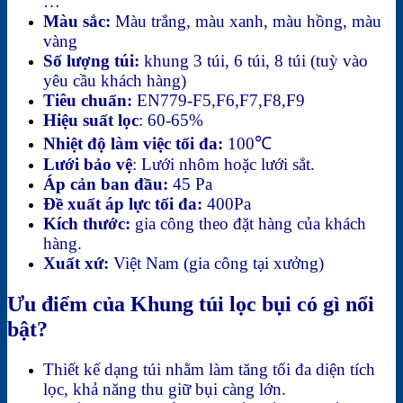
…
Màu sắc:
Màu trắng, màu xanh, màu hồng, màu
vàng
Số lượng túi:
khung 3 túi, 6 túi, 8 túi (tuỳ vào
yêu cầu khách hàng)
Tiêu chuẩn:
EN779-F5,F6,F7,F8,F9
Hiệu suất lọc
: 60-65%
Nhiệt độ làm việc tối đa:
100℃
Lưới bảo vệ
: Lưới nhôm hoặc lưới sắt.
Áp cản ban đầu:
45 Pa
Đề xuất áp lực tối đa:
400Pa
Kích thước:
gia công theo đặt hàng của khách
hàng.
Xuất xứ:
Việt Nam (gia công tại xưởng)
Ưu điểm của Khung túi lọc bụi có gì nổi
bật?
Thiết kế dạng túi nhằm làm tăng tối đa diện tích
lọc, khả năng thu giữ bụi càng lớn.