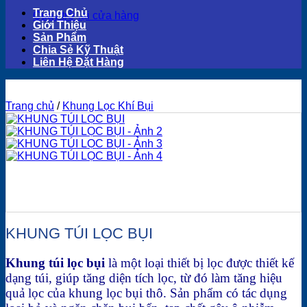
Trang Chủ
Quay trở lại cửa hàng
Giới Thiệu
Sản Phẩm
Chia Sẻ Kỹ Thuật
Liên Hệ Đặt Hàng
Trang chủ
/
Khung Lọc Khí Bụi
KHUNG TÚI LỌC BỤI
Khung túi lọc bụi
là một loại thiết bị lọc được thiết kế
dạng túi, giúp tăng diện tích lọc, từ đó làm tăng hiệu
quả lọc của khung lọc bụi thô. Sản phẩm có tác dụng