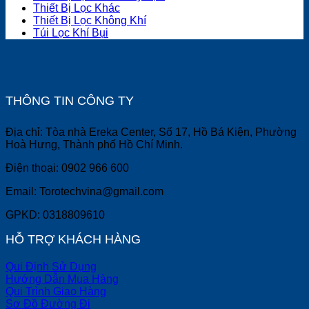
Thiết Bị Lọc Khác
Thiết Bị Lọc Không Khí
Túi Lọc Khí Bụi
THÔNG TIN CÔNG TY
Địa chỉ: Tòa nhà Ereka Center, Số 17, Hồ Bá Kiện, Phường
Hoà Hưng, Thành phố Hồ Chí Minh.
Điện thoại: 0902 966 600
Email: Torotechvina@gmail.com
GPKD: 0318809610
HỖ TRỢ KHÁCH HÀNG
Qui Định Sử Dụng
Hướng Dẫn Mua Hàng
Qui Trình Giao Hàng
Sơ Đồ Đường Đi