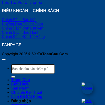
Hợp Tác Với Chúng Tôi
ĐIỀU KHOẢN – CHÍNH SÁCH
Chính Sách Bảo Mật
Hướng Dẫn Thanh Toán
Chính Sách Vận Chuyển
Chính Sách Bảo Hành
Chính Sách Đổi Trả Hàng
FANPAGE
Copyright 2026 ©
VatTuToanCau.Com
Tìm
kiếm:
Trang Chủ
Giới Thiệu
Sản Phẩm
Chia Sẻ Kỹ Thuật
Liên Hệ Đặt Hàng
Đăng nhập