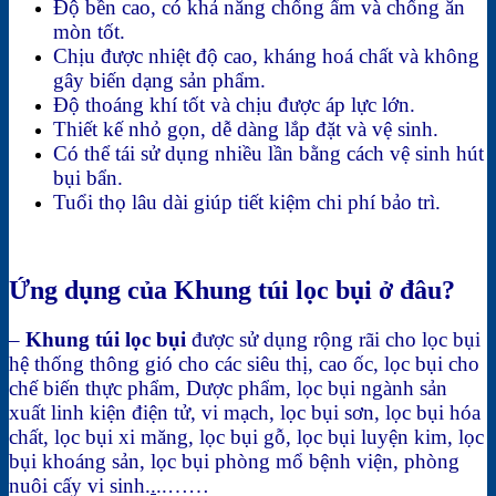
Độ bền cao, có khả năng chống ẩm và chống ăn
mòn tốt.
Chịu được nhiệt độ cao, kháng hoá chất và không
gây biến dạng sản phẩm.
Độ thoáng khí tốt và chịu được áp lực lớn.
Thiết kế nhỏ gọn, dễ dàng lắp đặt và vệ sinh.
Có thể tái sử dụng nhiều lần bằng cách vệ sinh hút
bụi bẩn.
Tuổi thọ lâu dài giúp tiết kiệm chi phí bảo trì.
Ứng dụng của Khung túi lọc bụi ở đâu?
–
Khung túi lọc bụi
được sử dụng rộng rãi cho lọc bụi
hệ thống thông gió cho các siêu thị, cao ốc, lọc bụi cho
chế biến thực phẩm, Dược phẩm, lọc bụi ngành sản
xuất linh kiện điện tử, vi mạch, lọc bụi sơn, lọc bụi hóa
chất, lọc bụi xi măng, lọc bụi gỗ, lọc bụi luyện kim, lọc
bụi khoáng sản, lọc bụi phòng mổ bệnh viện, phòng
nuôi cấy vi sinh.
.
..……