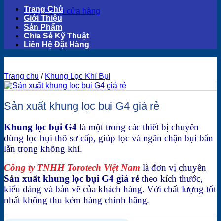
Trang Chủ
Quay trở lại cửa hàng
Giới Thiệu
Sản Phẩm
Chia Sẻ Kỹ Thuật
Liên Hệ Đặt Hàng
Trang chủ
/
Khung Lọc Khí Bụi
Sản xuất khung lọc bụi G4 giá rẻ
Khung lọc bụi G4
là một trong các thiết bị chuyên
dùng lọc bụi thô sơ cấp, giúp lọc và ngăn chặn bụi bẩn
lẫn trong không khí.
Công ty TNHH Torotech Việt Nam
là đơn vị chuyên
Sản xuất khung lọc bụi G4 giá rẻ
theo kích thước,
kiểu dáng và bản vẽ của khách hàng. Với chất lượng tốt
nhất không thu kém hàng chính hãng.