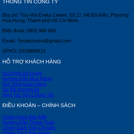
THÔNG TIN CÔNG TY
Địa chỉ: Tòa nhà Ereka Center, Số 17, Hồ Bá Kiện, Phường
Hoà Hưng, Thành phố Hồ Chí Minh.
Điện thoại: 0902 966 600
Email: Torotechvina@gmail.com
GPKD: 0318809610
HỖ TRỢ KHÁCH HÀNG
Qui Định Sử Dụng
Hướng Dẫn Mua Hàng
Qui Trình Giao Hàng
Sơ Đồ Đường Đi
Hợp Tác Với Chúng Tôi
ĐIỀU KHOẢN – CHÍNH SÁCH
Chính Sách Bảo Mật
Hướng Dẫn Thanh Toán
Chính Sách Vận Chuyển
Chính Sách Bảo Hành