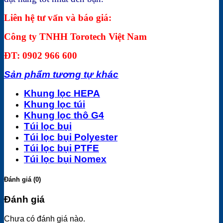
Liên hệ tư vấn và báo giá:
Công ty TNHH Torotech Việt Nam
ĐT: 0902 966 600
Sản phẩm tương tự khác
Khung lọc HEPA
Khung lọc túi
Khung lọc thô G4
Túi lọc bụi
Túi lọc bụi Polyester
Túi lọc bụi PTFE
Túi lọc bụi Nomex
Đánh giá (0)
Đánh giá
Chưa có đánh giá nào.