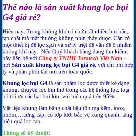
Thế nào là sản xuất khung lọc bụi
G4 giá rẻ?
Hiện nay, Trong không khí có chứa rất nhiều bụi bẩn,
tạp chất mà mắt thường không nhìn thấy được. Cần có
một thiết bị để lọc sạch và xử lý triệt để vấn đề ô nhiễm
không khí này. Nếu Quý khách hàng đang tìm kiếm,
hãy liên hệ với
Công ty TNHH Torotech Việt Nam
–
nơi
Sản xuất khung lọc bụi G4 giá rẻ
, với chi phí hợp
lý và phân phối tận nơi trên toàn quốc.
Khung lọc bụi G4
là sản phẩm lọc được thiết kế dạng
khung, chuyên lọc bụi thô trong các hệ thống lọc, loại
bỏ tối ưu các hạt bụi lớn, với hiêu quả trên 95%..
Vật liệu khung làm bằng chất liệu tôn mạ kẽm, inox,
nhôm,…cứng cáp, có lớp lưới bảo vệ xung quanh, tăng
hiệu quả lọc cao.
Thông số kỹ thuật: