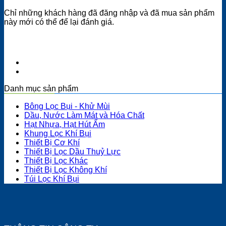
Chỉ những khách hàng đã đăng nhập và đã mua sản phẩm
này mới có thể để lại đánh giá.
Danh mục sản phẩm
Bông Lọc Bụi - Khử Mùi
Dầu, Nước Làm Mát và Hóa Chất
Hạt Nhựa, Hạt Hút Ẩm
Khung Lọc Khí Bụi
Thiết Bị Cơ Khí
Thiết Bị Lọc Dầu Thuỷ Lực
Thiết Bị Lọc Khác
Thiết Bị Lọc Không Khí
Túi Lọc Khí Bụi