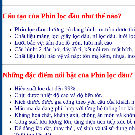
Cấu tạo của Phin lọc dầu như thế nào?
Phin lọc dầu
thường có dạng hình trụ tròn được thi
Chất liệu màng lọc: giấy lọc dầu, nỉ lọc dầu, lưới lọ
Lưới bảo vệ: tấm đục lỗ tròn, lưới mắt cáo
Cấu hình: 2 đầu hở, đáy lỗ ti, kết nối ren, mặt bích
Chất liệu lưới bảo vệ và nắp: tôn mạ kẽm, nhựa, ino
Những đặc điểm nổi bật của Phin lọc dầu?
Hiệu suất lọc đạt đến 99% .
Chịu được nhiệt độ cao và độ bền tốt.
Kích thước được gia công theo yêu cầu của khách h
Mẫu mã đa dạng phù hợp với từng hệ thống lọc kh
Kháng hoá chất, kháng axit, chống ăn mòn và khôn
Công suất lưu lượng lớn, tăng diện tích tiếp xúc b
Dễ dàng lắp đặt, thay thế , vệ sinh và tái sử dụng nh
Tuổi thọ lâu dài.