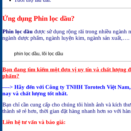
Ứng dụng Phin lọc dầu?
Phin lọc dầu
được sử dụng rộng rãi trong nhiều ngành 
ngành dược phẩm, ngành luyện kim, ngành sản xuất,….
phin lọc dầu, lõi lọc dầu
Bạn đang tìm kiếm một đơn vị uy tín và chất lượng để
phẩm?
—-> Hãy đến với Công ty TNHH Torotech Việt Nam, ch
nay và chất lượng tốt nhất.
Bạn chỉ cần cung cấp cho chúng tôi hình ảnh và kích thướ
thành sẽ rẻ hơn, thời gian đặt hàng nhanh hơn so với hà
Liên hệ tư vấn và báo giá: