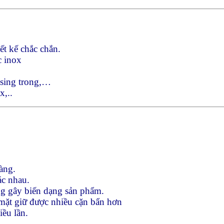
ết kế chắc chắn.
c inox
, sing trong,…
x,..
àng.
ác nhau.
g gây biến dạng sản phẩm.
ề mặt giữ được nhiều cặn bẩn hơn
iều lần.