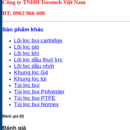
Công ty TNHH Torotech Việt Nam
ĐT: 0902 966 600
Sản phẩm khác
Lõi lọc bụi cartridge
Lõi lọc gió
Lõi lọc khí
Lõi lọc dầu thuỷ lực
Lõi lọc dầu nhớt
Khung lọc G4
Khung lọc túi
Túi lọc bụi
Túi lọc bụi Polyester
Túi lọc bụi PTFE
Túi lọc bụi Nomex
Đánh giá (0)
Đánh giá