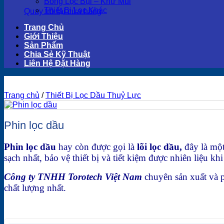
Bông Lọc Bụi – Khử Mùi
Thiết Bị Lọc Khác
Quay trở lại cửa hàng
Trang Chủ
Giới Thiệu
Sản Phẩm
Chia Sẻ Kỹ Thuật
Liên Hệ Đặt Hàng
Trang chủ
/
Thiết Bị Lọc Dầu Thuỷ Lực
Phin lọc dầu
Phin lọc dầu
hay còn được gọi là
lõi lọc dầu,
đây là một
sạch nhất, bảo vệ thiết bị và tiết kiệm được nhiên liệu kh
Công ty TNHH Torotech Việt Nam
chuyên sản xuất và p
chất lượng nhất.