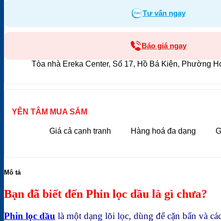
Tư vấn ngay
Báo giá ngay
Tòa nhà Ereka Center, Số 17, Hồ Bá Kiện, Phường H
YÊN TÂM MUA SẮM
Giá cả cạnh tranh
Hàng hoá đa dạng
G
Mô tả
Bạn đã biết đến Phin lọc dầu là gì chưa?
Phin lọc dầu
là một dạng l
õi lọc, dùng để
cặn bẩn và cá