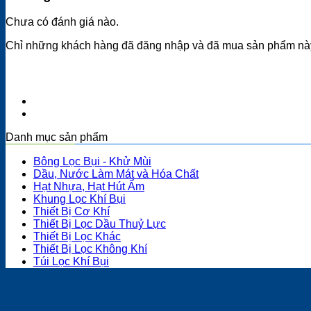
Chưa có đánh giá nào.
Chỉ những khách hàng đã đăng nhập và đã mua sản phẩm này 
Danh mục sản phẩm
Bông Lọc Bụi - Khử Mùi
Dầu, Nước Làm Mát và Hóa Chất
Hạt Nhựa, Hạt Hút Ẩm
Khung Lọc Khí Bụi
Thiết Bị Cơ Khí
Thiết Bị Lọc Dầu Thuỷ Lực
Thiết Bị Lọc Khác
Thiết Bị Lọc Không Khí
Túi Lọc Khí Bụi