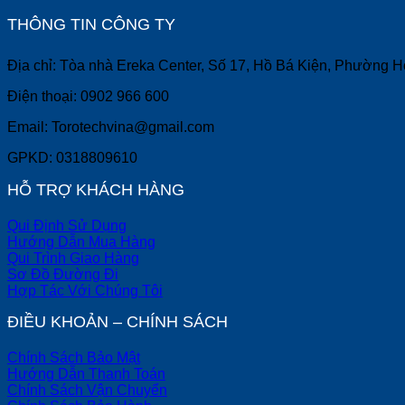
THÔNG TIN CÔNG TY
Địa chỉ: Tòa nhà Ereka Center, Số 17, Hồ Bá Kiện, Phường 
Điện thoại: 0902 966 600
Email: Torotechvina@gmail.com
GPKD: 0318809610
HỖ TRỢ KHÁCH HÀNG
Qui Định Sử Dụng
Hướng Dẫn Mua Hàng
Qui Trình Giao Hàng
Sơ Đồ Đường Đi
Hợp Tác Với Chúng Tôi
ĐIỀU KHOẢN – CHÍNH SÁCH
Chính Sách Bảo Mật
Hướng Dẫn Thanh Toán
Chính Sách Vận Chuyển