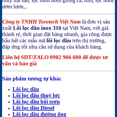
thủy hải sản, lọc nuôi ươm giống cá, tôm, lọc nước
ươm lươn,..
Công ty TNHH Torotech Việt Nam
là đơn vị sản
xuất
Lõi lọc dầu inox 316
tại Việt Nam, với giá
thành rẻ, thời gian đặt hàng nhanh, gia công được
hầu hết các mẫu mã
lõi lọc dầu
trên thị trường,
đáp ứng tốt nhu cầu sử dụng của khách hàng.
Liên hệ SDT/ZALO 0902 966 600 để được tư
vấn và báo giá
Sản phẩm tương tự khác
Lõi lọc dầu
Lõi lọc dầu thuỷ lực
Lõi lọc dầu bôi trơn
Lõi lọc dầu Diesel
Lõi lọc dầu đường ống