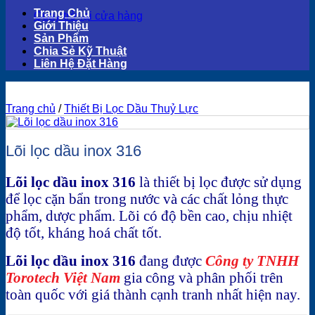
Trang Chủ
Quay trở lại cửa hàng
Giới Thiệu
Sản Phẩm
Chia Sẻ Kỹ Thuật
Liên Hệ Đặt Hàng
Trang chủ
/
Thiết Bị Lọc Dầu Thuỷ Lực
Lõi lọc dầu inox 316
Lõi lọc dầu inox 316
là thiết bị lọc được sử dụng
để lọc cặn bẩn trong nước và các chất lỏng thực
phẩm, dược phẩm. Lõi có độ bền cao, chịu nhiệt
độ tốt, kháng hoá chất tốt.
Lõi lọc dầu inox 316
đang được
Công ty TNHH
Torotech Việt Nam
gia công và phân phối trên
toàn quốc với giá thành cạnh tranh nhất hiện nay.