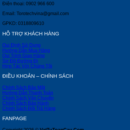
Điện thoại: 0902 966 600
Email: Torotechvina@gmail.com
GPKD: 0318809610
HỖ TRỢ KHÁCH HÀNG
Qui Định Sử Dụng
Hướng Dẫn Mua Hàng
Qui Trình Giao Hàng
Sơ Đồ Đường Đi
Hợp Tác Với Chúng Tôi
ĐIỀU KHOẢN – CHÍNH SÁCH
Chính Sách Bảo Mật
Hướng Dẫn Thanh Toán
Chính Sách Vận Chuyển
Chính Sách Bảo Hành
Chính Sách Đổi Trả Hàng
FANPAGE
Copyright 2026 ©
VatTuToanCau.Com