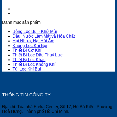
Danh mục sản phẩm
Bông Lọc Bụi - Khử Mùi
Dầu, Nước Làm Mát và Hóa Chất
Hạt Nhựa, Hạt Hút Ẩm
Khung Lọc Khí Bụi
Thiết Bị Cơ Khí
Thiết Bị Lọc Dầu Thuỷ Lực
Thiết Bị Lọc Khác
Thiết Bị Lọc Không Khí
Túi Lọc Khí Bụi
THÔNG TIN CÔNG TY
Địa chỉ: Tòa nhà Ereka Center, Số 17, Hồ Bá Kiện, Phường
Hoà Hưng, Thành phố Hồ Chí Minh.