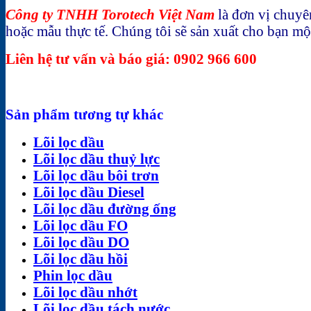
Công ty TNHH Torotech Việt Nam
là đơn vị chuyê
hoặc mẫu thực tế. Chúng tôi sẽ sản xuất cho bạn mộ
Liên hệ tư vấn và báo giá: 0902 966 600
Sản phẩm tương tự khác
Lõi lọc dầu
Lõi lọc dầu thuỷ lực
Lõi lọc dầu bôi trơn
Lõi lọc dầu Diesel
Lõi lọc dầu đường ống
Lõi lọc dầu FO
Lõi lọc dầu DO
Lõi lọc dầu hồi
Phin lọc dầu
Lõi lọc dầu nhớt
Lõi lọc dầu tách nước