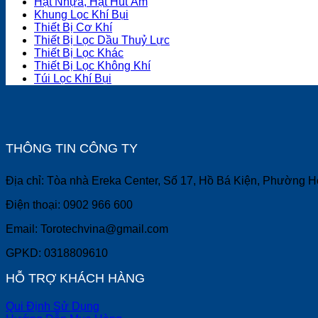
Hạt Nhựa, Hạt Hút Ẩm
Khung Lọc Khí Bụi
Thiết Bị Cơ Khí
Thiết Bị Lọc Dầu Thuỷ Lực
Thiết Bị Lọc Khác
Thiết Bị Lọc Không Khí
Túi Lọc Khí Bụi
THÔNG TIN CÔNG TY
Địa chỉ: Tòa nhà Ereka Center, Số 17, Hồ Bá Kiện, Phường 
Điện thoại: 0902 966 600
Email: Torotechvina@gmail.com
GPKD: 0318809610
HỖ TRỢ KHÁCH HÀNG
Qui Định Sử Dụng