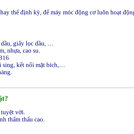
thay thế định kỳ, để máy móc động cơ luôn hoạt động 
c dầu, giấy lọc dầu, …
m, nhựa, cao su.
 316
ối sing, kết nối mặt bích,…
hàng.
ật?
tuyệt vời.
ính thẩm thấu cao.