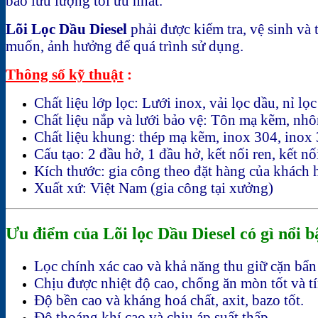
bảo lưu lượng tối ưu nhất.
Lõi Lọc Dầu Diesel
phải được kiểm tra, vệ sinh và 
muốn, ảnh hưởng để quá trình sử dụng.
Thông số kỹ thuật
:
Chất liệu lớp lọc: Lưới inox, vải lọc dầu, nỉ lọ
Chất liệu nắp và lưới bảo vệ: Tôn mạ kẽm, nhô
Chất liệu khung: thép mạ kẽm, inox 304, inox
Cấu tạo: 2 đầu hở, 1 đầu hở, kết nối ren, kết n
Kích thước: gia công theo đặt hàng của khách 
Xuất xứ: Việt Nam (gia công tại xưởng)
Ưu điểm của Lõi lọc Dầu Diesel có gì nổi b
Lọc chính xác cao và khả năng thu giữ cặn bẩn 
Chịu được nhiệt độ cao, chống ăn mòn tốt và t
Độ bền cao và kháng hoá chất, axit, bazo tốt.
Độ thoáng khí cao và chịu áp suất thấp.