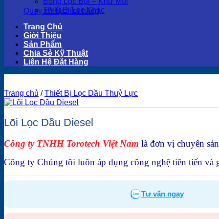
Bông Lọc Bụi – Khử Mùi
Thiết Bị Lọc Khác
Quay trở lại cửa hàng
Trang Chủ
Giới Thiệu
Sản Phẩm
Chia Sẻ Kỹ Thuật
Liên Hệ Đặt Hàng
Trang chủ
/
Thiết Bị Lọc Dầu Thuỷ Lực
Lõi Lọc Dầu Diesel
Công ty TNHH Torotech Việt Nam
là đơn vị chuyên sả
Công ty Chúng tôi luôn áp dụng công nghệ tiên tiến và g
Tư vấn ngay