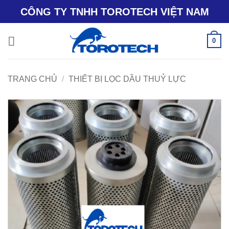
Bỏ
CÔNG TY TNHH TOROTECH VIỆT NAM
qua
nội
0
dung
TRANG CHỦ
/
THIẾT BỊ LỌC DẦU THUỶ LỰC