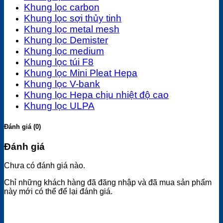
Khung lọc carbon
Khung lọc sợi thủy tinh
Khung lọc metal mesh
Khung lọc Demister
Khung lọc medium
Khung lọc túi F8
Khung lọc Mini Pleat Hepa
Khung lọc V-bank
Khung lọc Hepa chịu nhiệt độ cao
Khung lọc ULPA
Đánh giá (0)
Đánh giá
Chưa có đánh giá nào.
Chỉ những khách hàng đã đăng nhập và đã mua sản phẩm
này mới có thể để lại đánh giá.