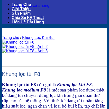
Trang Chủ
Quay trở lại cửa hàng
Giới Thiệu
Sản Phẩm
Chia Sẻ Kỹ Thuật
Liên Hệ Đặt Hàng
Trang chủ
/
Khung Lọc Khí Bụi
Khung lọc túi F8
Khung lọc túi F8
còn gọi là
Khung lọc khí F8,
Khung lọc medium F8
là một sản phẩm lọc được thiết
kế dạng túi chuyên dùng lọc khí trong giai đoạn thứ
cấp cho các hệ thống. Với thiết kế dạng túi nhằm tăng
hiệu suất lọc, ngăn chặn và loại bỏ bụi bẩn, tạp chất lẫn