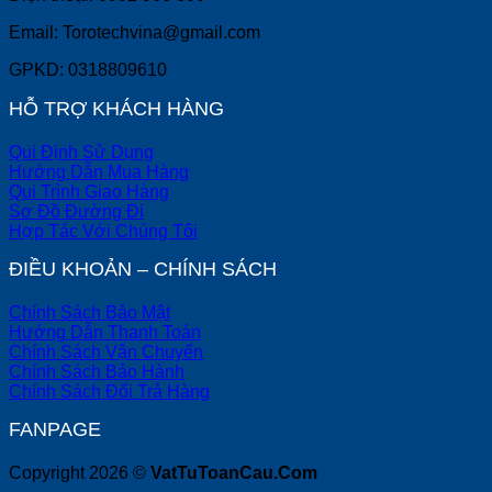
Email: Torotechvina@gmail.com
GPKD: 0318809610
HỖ TRỢ KHÁCH HÀNG
Qui Định Sử Dụng
Hướng Dẫn Mua Hàng
Qui Trình Giao Hàng
Sơ Đồ Đường Đi
Hợp Tác Với Chúng Tôi
ĐIỀU KHOẢN – CHÍNH SÁCH
Chính Sách Bảo Mật
Hướng Dẫn Thanh Toán
Chính Sách Vận Chuyển
Chính Sách Bảo Hành
Chính Sách Đổi Trả Hàng
FANPAGE
Copyright 2026 ©
VatTuToanCau.Com