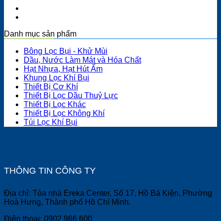
Danh mục sản phẩm
Bông Lọc Bụi - Khử Mùi
Dầu, Nước Làm Mát và Hóa Chất
Hạt Nhựa, Hạt Hút Ẩm
Khung Lọc Khí Bụi
Thiết Bị Cơ Khí
Thiết Bị Lọc Dầu Thuỷ Lực
Thiết Bị Lọc Khác
Thiết Bị Lọc Không Khí
Túi Lọc Khí Bụi
THÔNG TIN CÔNG TY
Địa chỉ: Tòa nhà Ereka Center, Số 17, Hồ Bá Kiện, Phường
Hoà Hưng, Thành phố Hồ Chí Minh.
Điện thoại: 0902 966 600