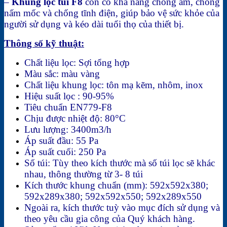
–
Khung lọc túi F8
còn có khả năng chống ẩm, chống
nấm mốc và chống tĩnh điện, giúp bảo vệ sức khỏe của
người sử dụng và kéo dài tuổi thọ của thiết bị.
Thông số kỹ thuật:
Chất liệu lọc: Sợi tổng hợp
Màu sắc: màu vàng
Chất liệu khung lọc: tôn mạ kẽm, nhôm, inox
Hiệu suất lọc : 90-95%
Tiêu chuẩn EN779-F8
Chịu được nhiệt độ: 80°C
Lưu lượng: 3400m3/h
Áp suất đầu: 55 Pa
Áp suất cuối: 250 Pa
Số túi: Tùy theo kích thước mà số túi lọc sẽ khác
nhau, thông thường từ 3- 8 túi
Kích thước khung chuẩn (mm): 592x592x380;
592x289x380; 592x592x550; 592x289x550
Ngoài ra, kích thước tuỳ vào mục đích sử dụng và
theo yêu cầu gia công của Quý khách hàng.