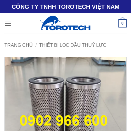
Bỏ
CÔNG TY TNHH TOROTECH VIỆT NAM
qua
nội
0
dung
TRANG CHỦ
/
THIẾT BỊ LỌC DẦU THUỶ LỰC