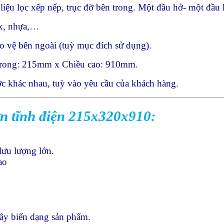
t liệu lọc xếp nếp, trục đỡ bên trong. Một đầu hở- một đầu
x, nhựa,…
ảo vệ bên ngoài (tuỳ mục đích sử dụng).
rong: 215mm x Chiều cao: 910mm.
ớc khác nhau, tuỳ vào yêu cầu của khách hàng.
ơn tĩnh điện 215x320x910:
 lưu lượng lớn.
ao
gây biến dạng sản phẩm.