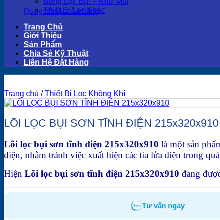
Bông Lọc Bụi – Khử Mùi
Thiết Bị Lọc Khác
Quay trở lại cửa hàng
Trang Chủ
Giới Thiệu
Sản Phẩm
Chia Sẻ Kỹ Thuật
Liên Hệ Đặt Hàng
Trang chủ
/
Thiết Bị Lọc Không Khí
LÕI LỌC BỤI SƠN TĨNH ĐIỆN 215x320x910
Lõi lọc bụi sơn tĩnh điện 215x320x910
là một sản phẩm
điện, nhằm tránh việc xuất hiện các tia lửa điện trong qu
Hiện
Lõi lọc bụi sơn tĩnh điện 215x320x910
đang đượ
Tư vấn ngay