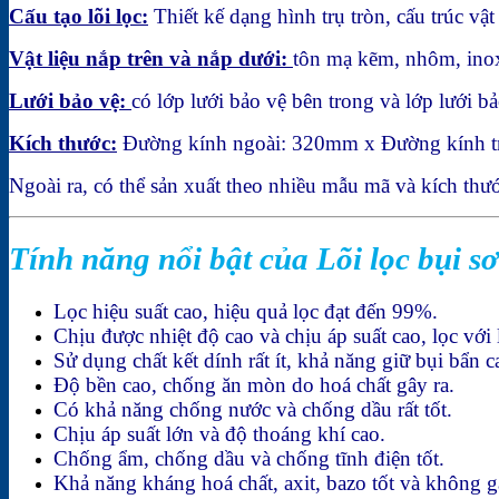
Cấu tạo lõi lọc:
Thiết kế dạng hình trụ tròn, cấu trúc vậ
Vật liệu nắp trên và nắp dưới:
tôn mạ kẽm, nhôm, ino
Lưới bảo vệ:
có lớp lưới bảo vệ bên trong và lớp lưới b
Kích thước:
Đường kính ngoài: 320mm x Đường kính t
Ngoài ra, có thể sản xuất theo nhiều mẫu mã và kích thư
Tính năng nổi bật của Lõi lọc bụi s
Lọc hiệu suất cao, hiệu quả lọc đạt đến 99%.
Chịu được nhiệt độ cao và chịu áp suất cao, lọc với
Sử dụng chất kết dính rất ít, khả năng giữ bụi bẩn c
Độ bền cao, chống ăn mòn do hoá chất gây ra.
Có khả năng chống nước và chống dầu rất tốt.
Chịu áp suất lớn và độ thoáng khí cao.
Chống ẩm, chống dầu và chống tĩnh điện tốt.
Khả năng kháng hoá chất, axit, bazo tốt và không 