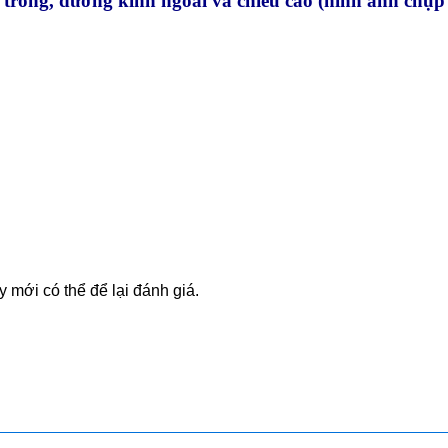
trong, đường kính ngoài và chiều cao (hình ảnh chụp
mới có thể để lại đánh giá.