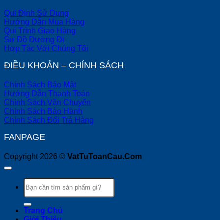
Qui Định Sử Dụng
Hướng Dẫn Mua Hàng
Qui Trình Giao Hàng
Sơ Đồ Đường Đi
Hợp Tác Với Chúng Tôi
ĐIỀU KHOẢN – CHÍNH SÁCH
Chính Sách Bảo Mật
Hướng Dẫn Thanh Toán
Chính Sách Vận Chuyển
Chính Sách Bảo Hành
Chính Sách Đổi Trả Hàng
FANPAGE
Copyright 2026 ©
VatTuToanCau.Com
Tìm
kiếm:
Trang Chủ
Giới Thiệu