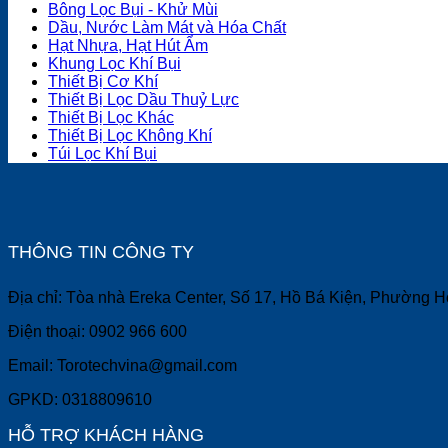
Bông Lọc Bụi - Khử Mùi
Dầu, Nước Làm Mát và Hóa Chất
Hạt Nhựa, Hạt Hút Ẩm
Khung Lọc Khí Bụi
Thiết Bị Cơ Khí
Thiết Bị Lọc Dầu Thuỷ Lực
Thiết Bị Lọc Khác
Thiết Bị Lọc Không Khí
Túi Lọc Khí Bụi
THÔNG TIN CÔNG TY
Địa chỉ: Tòa nhà Ereka Center, Số 17, Hồ Bá Kiện, Phường 
Điện thoại: 0902 966 600
Email: Torotechvina@gmail.com
GPKD: 0318809610
HỖ TRỢ KHÁCH HÀNG