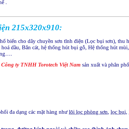
hế .
điện 215x320x910:
 biến cho dây chuyền sơn tĩnh điện (Lọc bụi sơn), thu h
 hoá dầu, Bắn cát, hệ thống hút bụi gỗ, Hệ thống hút mùi
măng….
Công ty TNHH Torotech Việt Nam
sản xuất và phân phối
hối đa dạng các mặt hàng như
lõi lọc phòng sơn
,
lọc bụi,