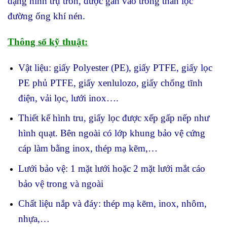
dạng hình trụ tròn, được gắn vào trong thân lọc
đường ống khí nén.
Thông số kỹ thuật:
Vật liệu: giấy Polyester (PE), giấy PTFE, giấy lọc
PE phủ PTFE, giấy xenlulozo, giấy chống tĩnh
điện, vải lọc, lưới inox….
Thiết kế hình tru, giấy lọc được xếp gấp nếp như
hình quạt. Bên ngoài có lớp khung bảo vệ cứng
cáp làm bằng inox, thép mạ kẽm,…
Lưới bảo vệ: 1 mặt lưới hoặc 2 mặt lưới mắt cáo
bảo vệ trong và ngoài
Chất liệu nắp và đáy: thép mạ kẽm, inox, nhôm,
nhựa,…