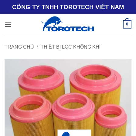
Bỏ
CÔNG TY TNHH TOROTECH VIỆT NAM
qua
nội
0
dung
TRANG CHỦ
/
THIẾT BỊ LỌC KHÔNG KHÍ