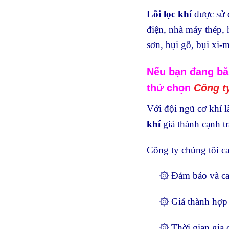
Lõi lọc khí
được sử 
điện, nhà máy thép, 
sơn, bụi gỗ, bụi xi-
Nếu bạn đang băn
thử chọn
Công t
Với đội ngũ cơ khí l
khí
giá thành cạnh tr
Công ty chúng tôi ca
۞ Đảm bảo và cam k
۞ Giá thành hợp 
۞ Thời gian gia c