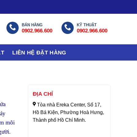
BÁN HÀNG
KỸ THUẬT
0902.966.600
0902.966.600
ẬT
LIÊN HỆ ĐẶT HÀNG
ĐỊA CHỈ
hứa
Tòa nhà Ereka Center, Số 17,
Hồ Bá Kiện, Phường Hoà Hưng,
máy
Thành phố Hồ Chí Minh.
ễm môi
gười.