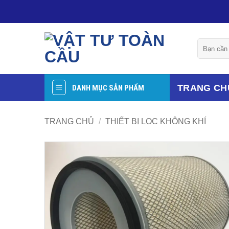
Bỏ
qua
nội
Tìm
dung
kiếm:
TRANG CH
DANH MỤC SẢN PHẨM
TRANG CHỦ
/
THIẾT BỊ LỌC KHÔNG KHÍ