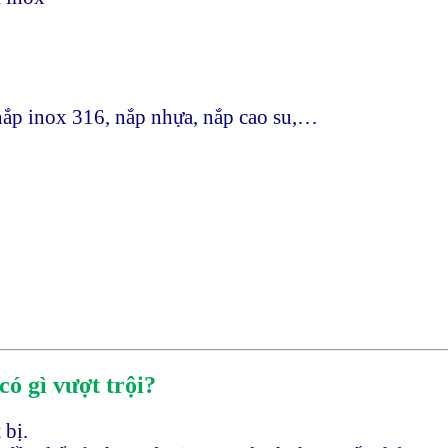
 nắp inox 316, nắp nhựa, nắp cao su,…
ó gì vượt trội?
 bị.