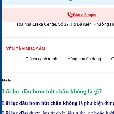
Báo giá ngay
Tòa nhà Ereka Center, Số 17, Hồ Bá Kiện, Phường H
YÊN TÂM MUA SẮM
Giá cả cạnh tranh
Hàng hoá đa dạng
G
Mô tả
Lõi lọc dầu bơm hút chân không là gì?
Lõi lọc dầu bơm hút chân không
là phụ kiện dùng
Lõi lọc dầu
được làm từ chất liệu giấy lọc hoặc lướ