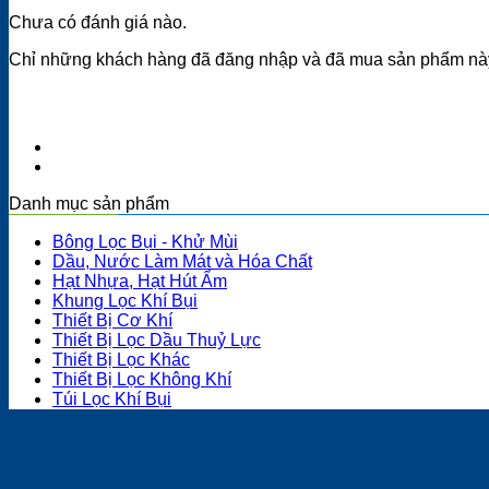
Chưa có đánh giá nào.
Chỉ những khách hàng đã đăng nhập và đã mua sản phẩm này 
Danh mục sản phẩm
Bông Lọc Bụi - Khử Mùi
Dầu, Nước Làm Mát và Hóa Chất
Hạt Nhựa, Hạt Hút Ẩm
Khung Lọc Khí Bụi
Thiết Bị Cơ Khí
Thiết Bị Lọc Dầu Thuỷ Lực
Thiết Bị Lọc Khác
Thiết Bị Lọc Không Khí
Túi Lọc Khí Bụi