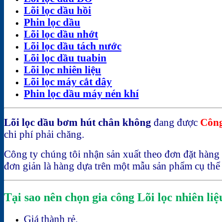
Lõi lọc dầu hồi
Phin lọc dầu
Lõi lọc dầu nhớt
Lõi lọc dầu tách nước
Lõi lọc dầu tuabin
Lõi lọc nhiên liệu
Lõi lọc máy cắt dây
Phin lọc dầu máy nén khí
Lõi lọc dầu bơm hút chân không
đang được
Công
chi phí phải chăng.
Công ty chúng tôi nhận sản xuất theo đơn đặt hàng 
đơn giản là hàng dựa trên một mẫu sản phẩm cụ thể 
Tại sao nên chọn gia công Lõi lọc nhiên l
Giá thành rẻ.