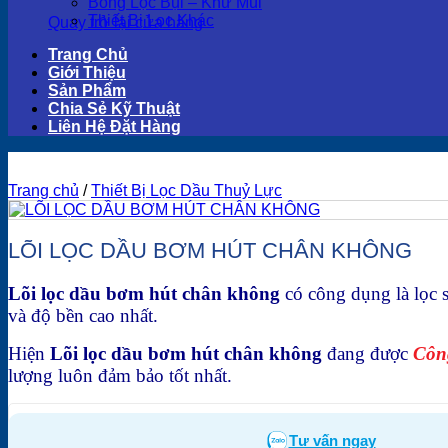
Bông Lọc Bụi – Khử Mùi
Thiết Bị Lọc Khác
Quay trở lại cửa hàng
Trang Chủ
Giới Thiệu
Sản Phẩm
Chia Sẻ Kỹ Thuật
Liên Hệ Đặt Hàng
Trang chủ
/
Thiết Bị Lọc Dầu Thuỷ Lực
LÕI LỌC DẦU BƠM HÚT CHÂN KHÔNG
Lõi lọc dầu bơm hút chân không
có công dụng là lọc s
và độ bền cao nhất.
Hiện
Lõi lọc dầu bơm hút chân không
đang được
Côn
lượng luôn đảm bảo tốt nhất.
Tư vấn ngay