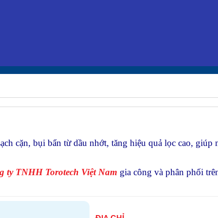
ạch cặn, bụi bẩn từ dầu nhớt, tăng hiệu quả lọc cao, giúp
g ty TNHH Torotech Việt Nam
gia công và phân phối trên