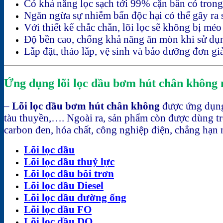
Có khả năng lọc sạch tới 99% cặn bẩn có trong 
Ngăn ngừa sự nhiễm bẩn độc hại có thể gây ra 
Với thiết kế chắc chắn, lõi lọc sẽ không bị mé
Độ bền cao, chống khả năng ăn mòn khi sử dụ
Lắp đặt, tháo lắp, vệ sinh và bảo dưỡng đơn g
Ứng dụng lõi lọc dầu bơm hút chân không 
–
Lõi lọc dầu bơm hút chân không
được ứng dụng 
tàu thuyền,…. Ngoài ra, sản phẩm còn được dùng tro
carbon đen, hóa chất, công nghiệp điện, chẳng hạ
Lõi lọc dầu
Lõi lọc dầu thuỷ lực
Lõi lọc dầu bôi trơn
Lõi lọc dầu Diesel
Lõi lọc dầu đường ống
Lõi lọc dầu FO
Lõi lọc dầu DO