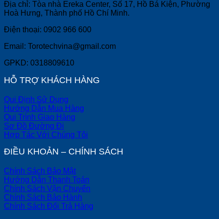
Địa chỉ: Tòa nhà Ereka Center, Số 17, Hồ Bá Kiện, Phường
Hoà Hưng, Thành phố Hồ Chí Minh.
Điện thoại: 0902 966 600
Email: Torotechvina@gmail.com
GPKD: 0318809610
HỖ TRỢ KHÁCH HÀNG
Qui Định Sử Dụng
Hướng Dẫn Mua Hàng
Qui Trình Giao Hàng
Sơ Đồ Đường Đi
Hợp Tác Với Chúng Tôi
ĐIỀU KHOẢN – CHÍNH SÁCH
Chính Sách Bảo Mật
Hướng Dẫn Thanh Toán
Chính Sách Vận Chuyển
Chính Sách Bảo Hành
Chính Sách Đổi Trả Hàng