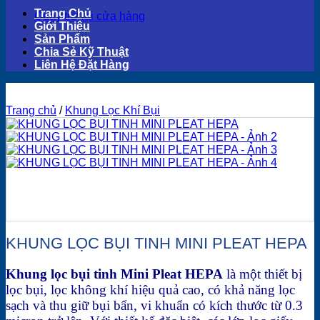
Trang Chủ
Quay trở lại cửa hàng
Giới Thiệu
Sản Phẩm
Chia Sẻ Kỹ Thuật
Liên Hệ Đặt Hàng
Trang chủ
/
Khung Lọc Khí Bụi
KHUNG LỌC BỤI TINH MINI PLEAT HEPA
Khung lọc bụi tinh Mini Pleat HEPA
là một thiết bị
lọc bụi, lọc không khí hiệu quả cao, có khả năng lọc
sạch và thu giữ bụi bẩn, vi khuẩn có kích thước từ 0.3