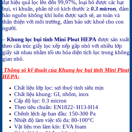
đạt hiệu quả lọc lên đến 99,97%, loại bỏ được các hạt
bụi, vi khuẩn, phân tử có kích thước
≥ 0.3 micron
,
đảm
bảo nguồn không khí luôn được sạch sẽ, an toàn và
thân thiện với môi trường, đảm bảo sức khoẻ cho con
người.
–
Khung lọc bụi tinh Mini Pleat HEPA
được sản xuất
theo cấu trúc giấy lọc xếp nếp gấp nhỏ với nhiều lớp
giấy sát nhau nhằm tối ưu hóa diện tích lọc trong không
gian nhỏ.
Thông số kỹ thuật của Khung lọc bụi tinh Mini Pleat
HEPA:
Chất liệu lớp lọc: sợi thuỷ tinh siêu mịn
Chất liệu khung: GI, nhôm, inox
Cấp độ lọc: 0.3 micron
Theo tiêu chuẩn: EN1822- H13-H14
Chênh lệch áp ban đầu: 150-300 Pa
Nhiệt độ làm việc tối đa: 80-100°C
Vật liệu ron làm kín: EVA foam