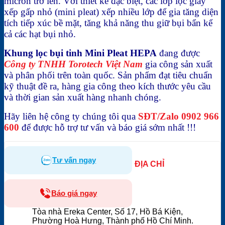
micron trở lên. Với thiết kế đặc biệt, các lớp lọc giấy
xếp gấp nhỏ (mini pleat) xếp nhiều lớp để gia tăng diện
tích tiếp xúc bề mặt, tăng khả năng thu giữ bụi bẩn kể
cả các hạt bụi nhỏ.
Khung lọc bụi tinh Mini Pleat HEPA
đang được
Công ty TNHH Torotech Việt Nam
gia công sản xuất
và phân phối trên toàn quốc. Sản phẩm đạt tiêu chuẩn
kỹ thuật đề ra, hàng gia công theo kích thước yêu cầu
và thời gian sản xuất hàng nhanh chóng.
Hãy liên hệ công ty chúng tôi qua
SĐT/Zalo 0902 966
600
để được hỗ trợ tư vấn và báo giá sớm nhất !!!
Tư vấn ngay
ĐỊA CHỈ
Báo giá ngay
Tòa nhà Ereka Center, Số 17, Hồ Bá Kiện,
Phường Hoà Hưng, Thành phố Hồ Chí Minh.