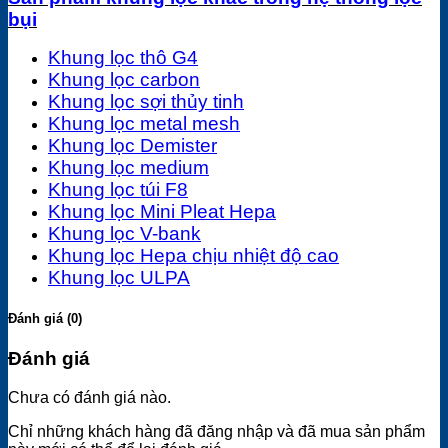
bụi
Khung lọc thô G4
Khung lọc carbon
Khung lọc sợi thủy tinh
Khung lọc metal mesh
Khung lọc Demister
Khung lọc medium
Khung lọc túi F8
Khung lọc Mini Pleat Hepa
Khung lọc V-bank
Khung lọc Hepa chịu nhiệt độ cao
Khung lọc ULPA
Đánh giá (0)
Đánh giá
Chưa có đánh giá nào.
Chỉ những khách hàng đã đăng nhập và đã mua sản phẩm