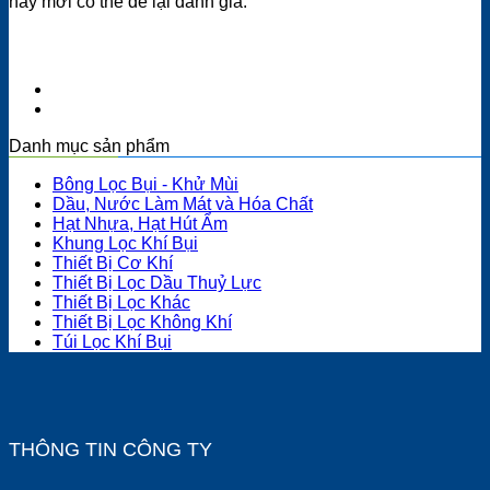
này mới có thể để lại đánh giá.
Danh mục sản phẩm
Bông Lọc Bụi - Khử Mùi
Dầu, Nước Làm Mát và Hóa Chất
Hạt Nhựa, Hạt Hút Ẩm
Khung Lọc Khí Bụi
Thiết Bị Cơ Khí
Thiết Bị Lọc Dầu Thuỷ Lực
Thiết Bị Lọc Khác
Thiết Bị Lọc Không Khí
Túi Lọc Khí Bụi
THÔNG TIN CÔNG TY