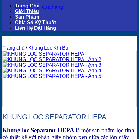
Trang Chủ
Quay trở lại cửa hàng
Giới Thiệu
Sản Phẩm
Chia Sẻ Kỹ Thuật
Liên Hệ Đặt Hàng
Trang chủ
/
Khung Lọc Khí Bụi
KHUNG LỌC SEPARATOR HEPA
Khung lọc Separator HEPA
là một sản phẩm lọc tinh
có thiết kế với phần giấy nhôm xen giữa các lớp giấy