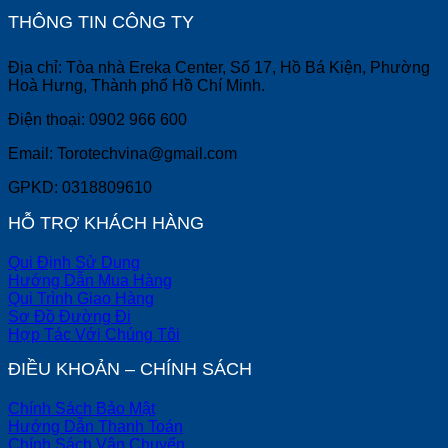
THÔNG TIN CÔNG TY
Địa chỉ: Tòa nhà Ereka Center, Số 17, Hồ Bá Kiện, Phường
Hoà Hưng, Thành phố Hồ Chí Minh.
Điện thoại: 0902 966 600
Email: Torotechvina@gmail.com
GPKD: 0318809610
HỖ TRỢ KHÁCH HÀNG
Qui Định Sử Dụng
Hướng Dẫn Mua Hàng
Qui Trình Giao Hàng
Sơ Đồ Đường Đi
Hợp Tác Với Chúng Tôi
ĐIỀU KHOẢN – CHÍNH SÁCH
Chính Sách Bảo Mật
Hướng Dẫn Thanh Toán
Chính Sách Vận Chuyển