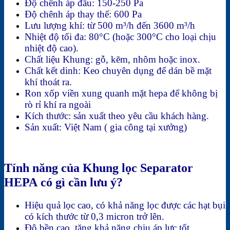
Độ chênh áp đầu: 150-250 Pa
Độ chênh áp thay thế: 600 Pa
Lưu lượng khí: từ 500 m³/h đến 3600 m³/h
Nhiệt độ tối đa: 80°C (hoặc 300°C cho loại chịu
nhiệt độ cao).
Chất liệu Khung: gỗ, kẽm, nhôm hoặc inox.
Chất kết dinh: Keo chuyên dụng để dán bề mặt
khí thoát ra.
Ron xốp viền xung quanh mặt hepa để không bị
rò rỉ khí ra ngoài
Kích thước: sản xuất theo yêu cầu khách hàng.
Sản xuất: Việt Nam ( gia công tại xưởng)
Tính năng của Khung lọc Separator
HEPA có gì cần lưu ý?
Hiệu quả lọc cao, có khả năng lọc được các hạt bụi
có kích thước từ 0,3 micron trở lên.
Độ bền cao, tăng khả năng chịu áp lực tốt.