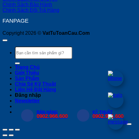
Chính Sách Bảo Hành
Chính Sách Đổi Trả Hàng
FANPAGE
Copyright 2026 ©
VatTuToanCau.Com
Tìm
kiếm:
Trang Chủ
Giới Thiệu
Sản Phẩm
Chia Sẻ Kỹ Thuật
Liên Hệ Đặt Hàng
Đăng nhập
Newsletter
BÁN HÀNG
KỸ THUẬT
0902.966.600
0902.966.600