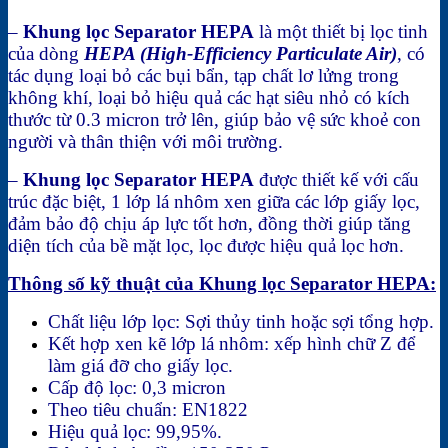
–
Khung lọc Separator HEPA
là một thiết bị lọc tinh
của dòng
HEPA (High-Efficiency Particulate Air)
, có
tác dụng loại bỏ các bụi bẩn, tạp chất lơ lửng trong
không khí, loại bỏ hiệu quả các hạt siêu nhỏ có kích
thước từ 0.3 micron trở lên, giúp bảo vệ sức khoẻ con
người và thân thiện với môi trường.
–
Khung lọc Separator HEPA
được thiết kế với cấu
trúc đặc biệt, 1 lớp lá nhôm xen giữa các lớp giấy lọc,
đảm bảo độ chịu áp lực tốt hơn, đồng thời giúp tăng
diện tích của bề mặt lọc, lọc được hiệu quả lọc hơn.
Thông số kỹ thuật của Khung lọc Separator HEPA:
Chất liệu lớp lọc: Sợi thủy tinh hoặc sợi tổng hợp.
Kết hợp xen kẽ lớp lá nhôm: xếp hình chữ Z để
làm giá đỡ cho giấy lọc.
Cấp độ lọc: 0,3 micron
Theo tiêu chuẩn: EN1822
Hiệu quả lọc: 99,95%.