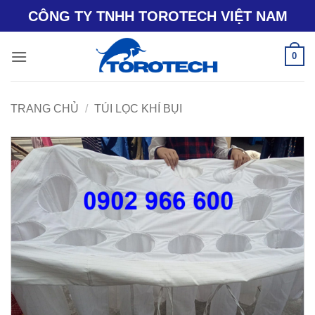
Bỏ
CÔNG TY TNHH TOROTECH VIỆT NAM
qua
nội
0
dung
TRANG CHỦ
/
TÚI LỌC KHÍ BỤI