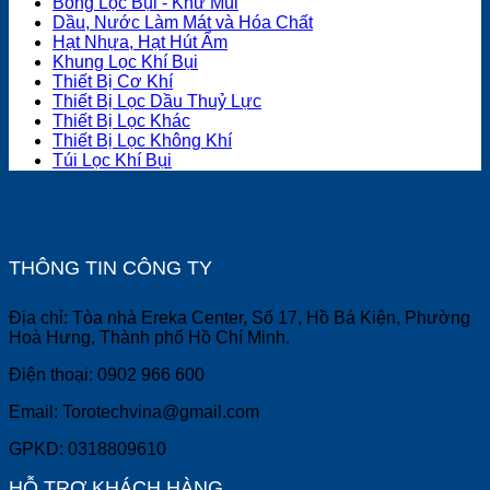
Bông Lọc Bụi - Khử Mùi
Dầu, Nước Làm Mát và Hóa Chất
Hạt Nhựa, Hạt Hút Ẩm
Khung Lọc Khí Bụi
Thiết Bị Cơ Khí
Thiết Bị Lọc Dầu Thuỷ Lực
Thiết Bị Lọc Khác
Thiết Bị Lọc Không Khí
Túi Lọc Khí Bụi
THÔNG TIN CÔNG TY
Địa chỉ: Tòa nhà Ereka Center, Số 17, Hồ Bá Kiện, Phường
Hoà Hưng, Thành phố Hồ Chí Minh.
Điện thoại: 0902 966 600
Email: Torotechvina@gmail.com
GPKD: 0318809610
HỖ TRỢ KHÁCH HÀNG