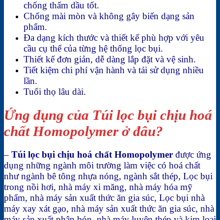
chống thấm dầu tốt.
Chống mài mòn và không gây biến dạng sản
phẩm.
Đa dạng kích thước và thiết kế phù hợp với yêu
cầu cụ thể của từng hệ thống lọc bụi.
Thiết kế đơn giản, dễ dàng lắp đặt và vệ sinh.
Tiết kiệm chi phí vận hành và tái sử dụng nhiều
lần.
Tuổi thọ lâu dài.
Ứng dụng của Túi lọc bụi chịu hoá
chất Homopolymer ở đâu?
–
Túi lọc bụi chịu hoá chất Homopolymer
được ứng
dụng những ngành môi trường làm việc có hoá chất
như ngành bê tông nhựa nóng, ngành sắt thép, Lọc bụi
trong nồi hơi, nhà máy xi măng, nhà máy hóa mỹ
phẩm, nhà máy sản xuất thức ăn gia súc, Lọc bụi nhà
máy xay xát gạo, nhà máy sản xuất thức ăn gia súc, nhà
máy sản xuất phân bón, nhà máy luyện thép và kim loại