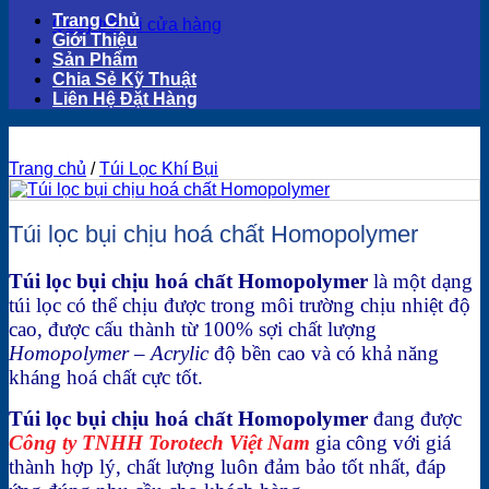
Trang Chủ
Quay trở lại cửa hàng
Giới Thiệu
Sản Phẩm
Chia Sẻ Kỹ Thuật
Liên Hệ Đặt Hàng
Trang chủ
/
Túi Lọc Khí Bụi
Túi lọc bụi chịu hoá chất Homopolymer
Túi lọc bụi chịu hoá chất Homopolymer
là một dạng
túi lọc có thể chịu được trong môi trường chịu nhiệt độ
cao, được cấu thành từ 100% sợi chất lượng
Homopolymer – Acrylic
độ bền cao và có khả năng
kháng hoá chất cực tốt.
Túi lọc bụi chịu hoá chất Homopolymer
đang được
Công ty TNHH Torotech Việt Nam
gia công với giá
thành hợp lý, chất lượng luôn đảm bảo tốt nhất, đáp