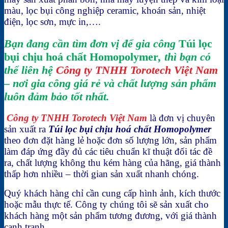
màu, lọc bụi công nghiệp ceramic, khoán sản, nhiệt
điện, lọc sơn, mực in,….
Bạn đang cần tìm đơn vị để gia công
Túi lọc
bụi chịu hoá chất Homopolymer
, thì bạn có
thể liên hệ
Công ty TNHH Torotech Việt Nam
– nơi gia công giá rẻ và chất lượng sản phẩm
luôn đảm bảo tốt nhất.
Công ty TNHH Torotech Việt Nam
là đơn vị chuyên
sản xuất ra
Túi lọc bụi chịu hoá chất Homopolymer
theo đơn đặt hàng lẻ hoặc đơn số lượng lớn, sản phẩm
làm đáp ứng đầy đủ các tiêu chuẩn kĩ thuật đối tác đề
ra, chất lượng không thu kém hàng của hãng, giá thành
thấp hơn nhiều – thời gian sản xuất nhanh chóng.
Quý khách hàng chỉ cần cung cấp hình ảnh, kích thước
hoặc mẫu thực tế. Công ty chúng tôi sẽ sản xuất cho
khách hàng một sản phẩm tương đương, với giá thành
cạnh tranh.