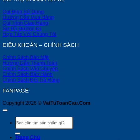
Qui Định Sử Dụng
Hướng Dẫn Mua Hàng
Qui Trình Giao Hàng
Sơ Đồ Đường Đi
Hợp Tác Với Chúng Tôi
ĐIỀU KHOẢN – CHÍNH SÁCH
Chính Sách Bảo Mật
Hướng Dẫn Thanh Toán
Chính Sách Vận Chuyển
Chính Sách Bảo Hành
Chính Sách Đổi Trả Hàng
FANPAGE
Copyright 2026 ©
VatTuToanCau.Com
Tìm
kiếm:
Trang Chủ