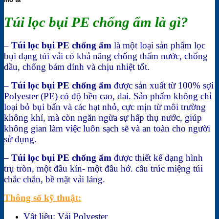
Túi lọc bụi PE chống ẩm là gì?
–
Túi lọc bụi PE chống ẩm
là một loại sản phẩm lọc
bụi dạng túi vải có khả năng chống thấm nước, chống
dầu, chống bám dính và chịu nhiệt tốt.
–
Túi lọc bụi PE chống ẩm
được sản xuất từ 100% sợi
Polyester (PE) có độ bền cao, dai. Sản phẩm không chỉ
loại bỏ bụi bẩn và các hạt nhỏ, cực mịn từ môi trường
không khí, mà còn ngăn ngừa sự hấp thụ nước, giúp
không gian làm việc luôn sạch sẽ và an toàn cho người
sử dụng.
–
Túi lọc bụi PE chống ẩm
được thiết kế dạng hình
trụ tròn, một đầu kín- một đầu hở. cấu trúc miệng túi
chắc chắn, bề mặt vải láng.
Thông số kỹ thuật:
Vật liệu: Vải Polyester