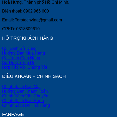
Hoà Hưng, Thành phố Hồ Chí Minh.
Điện thoại: 0902 966 600
Email: Torotechvina@gmail.com
GPKD: 0318809610
HỖ TRỢ KHÁCH HÀNG
Qui Định Sử Dụng
Hướng Dẫn Mua Hàng
Qui Trình Giao Hàng
Sơ Đồ Đường Đi
Hợp Tác Với Chúng Tôi
ĐIỀU KHOẢN – CHÍNH SÁCH
Chính Sách Bảo Mật
Hướng Dẫn Thanh Toán
Chính Sách Vận Chuyển
Chính Sách Bảo Hành
Chính Sách Đổi Trả Hàng
FANPAGE