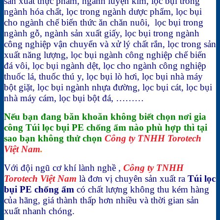
sản xuất thực phẩm, ngành luyện kim, lọc bụi trong
ngành hóa chất, lọc trong ngành dược phẩm, lọc bụi
cho ngành chế biến thức ăn chăn nuôi, lọc bụi trong
ngành gỗ, ngành sản xuất giấy, lọc bụi trong ngành
công nghiệp vận chuyển và xử lý chất rắn, lọc trong sản
xuất năng lượng, lọc bụi ngành công nghiệp chế biến
đá vôi, lọc bụi ngành dệt, lọc cho ngành công nghiệp
thuốc lá, thuốc thú y, lọc bụi lò hơi, lọc bụi nhà máy
bột giặt, lọc bụi ngành nhựa đường, lọc bụi cát, lọc bụi
nhà máy cám, lọc bụi bột đá, ………
Nếu bạn đang băn khoăn không biết chọn nơi gia
công
Túi lọc bụi PE chống ẩm nào phù hợp thì tại
sao bạn không thử chọn
Công ty TNHH Torotech
Việt Nam
.
Với đội ngũ cơ khí lành nghề ,
Công ty TNHH
Torotech Việt Nam
là đơn vị chuyên sản xuất ra
Túi lọc
bụi PE chống ẩm
có chất lượng không thu kém hàng
của hãng, giá thành thấp hơn nhiều và thời gian sản
xuất nhanh chóng.