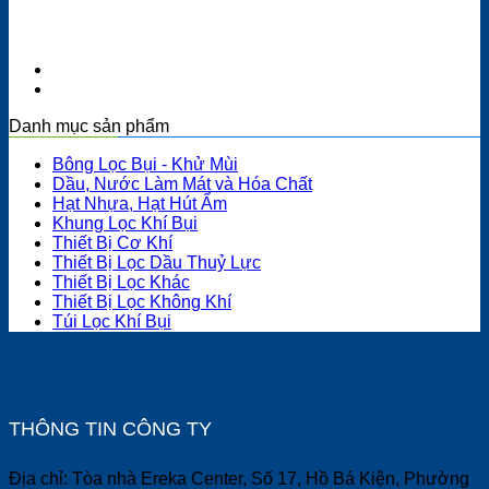
Danh mục sản phẩm
Bông Lọc Bụi - Khử Mùi
Dầu, Nước Làm Mát và Hóa Chất
Hạt Nhựa, Hạt Hút Ẩm
Khung Lọc Khí Bụi
Thiết Bị Cơ Khí
Thiết Bị Lọc Dầu Thuỷ Lực
Thiết Bị Lọc Khác
Thiết Bị Lọc Không Khí
Túi Lọc Khí Bụi
THÔNG TIN CÔNG TY
Địa chỉ: Tòa nhà Ereka Center, Số 17, Hồ Bá Kiện, Phường