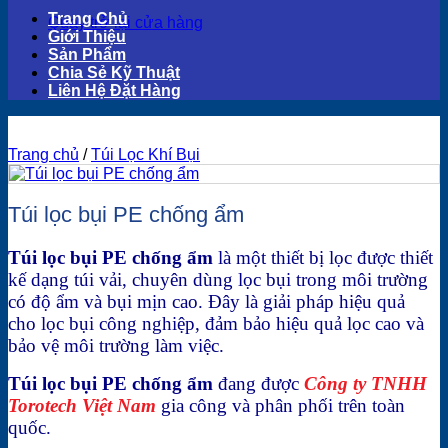
Trang Chủ
Quay trở lại cửa hàng
Giới Thiệu
Sản Phẩm
Chia Sẻ Kỹ Thuật
Liên Hệ Đặt Hàng
Trang chủ
/
Túi Lọc Khí Bụi
Túi lọc bụi PE chống ẩm
Túi lọc bụi PE chống ẩm
là một thiết bị lọc được thiết
kế dạng túi vải, chuyên dùng lọc bụi trong môi trường
có độ ẩm và bụi mịn cao. Đây là giải pháp hiệu quả
cho lọc bụi công nghiệp, đảm bảo hiệu quả lọc cao và
bảo vệ môi trường làm việc.
Túi lọc bụi PE chống ẩm
đang được
Công ty TNHH
Torotech Việt Nam
gia công và phân phối trên toàn
quốc.