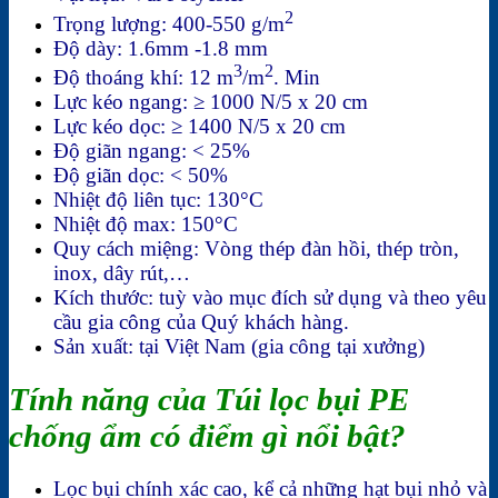
2
Trọng lượng: 400-550 g/m
Độ dày: 1.6mm -1.8 mm
3
2
Độ thoáng khí: 12 m
/m
. Min
Lực kéo ngang: ≥ 1000 N/5 x 20 cm
Lực kéo dọc: ≥ 1400 N/5 x 20 cm
Độ giãn ngang: < 25%
Độ giãn dọc: < 50%
Nhiệt độ liên tục: 130°C
Nhiệt độ max: 150°C
Quy cách miệng: Vòng thép đàn hồi
,
thép tròn,
inox, dây rút,…
Kích thước: tuỳ vào mục đích sử dụng và theo yêu
cầu gia công của Quý khách hàng.
Sản xuất: tại Việt Nam (gia công tại xưởng)
Tính năng của Túi lọc bụi PE
chống ẩm có điểm gì nổi bật?
Lọc bụi chính xác cao, kể cả những hạt bụi nhỏ và