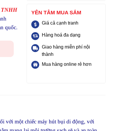
y TNHH
YÊN TÂM MUA SẮM
ành
Giá cả cạnh tranh
àn quốc.
Hàng hoá đa dạng
Giao hàng miễn phí nội
thành
Mua hàng online rẻ hơn
ối với một chiếc máy hút bụi di động, với
nhằm mang lại môi trường sạch sẽ và an toàn