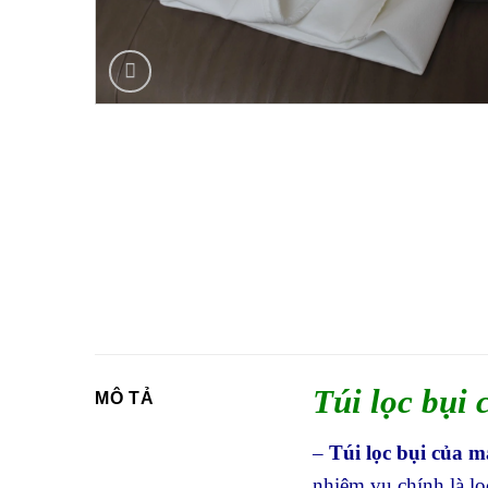
Túi lọc bụi 
MÔ TẢ
–
Túi lọc bụi của m
nhiệm vụ chính là lọ