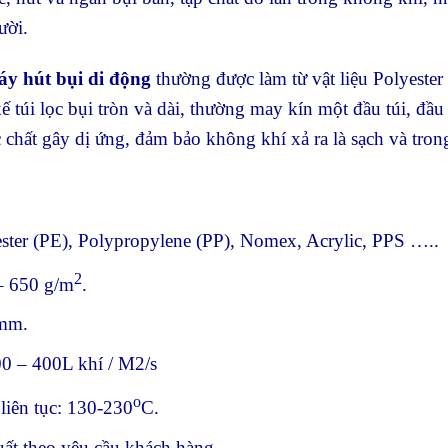
ười.
áy hút bụi di động
thường được làm từ vật liệu Polyester
túi lọc bụi tròn và dài, thường may kín một đầu túi, đầu k
c chất gây dị ứng, đảm bảo không khí xả ra là sạch và tron
yester (PE), Polypropylene (PP), Nomex, Acrylic, PPS …..
2
– 650 g/m
.
 mm.
00 – 400L khí / M2/s
o
 liên tục: 130-230
C.
uất theo yêu cầu khách hàng.