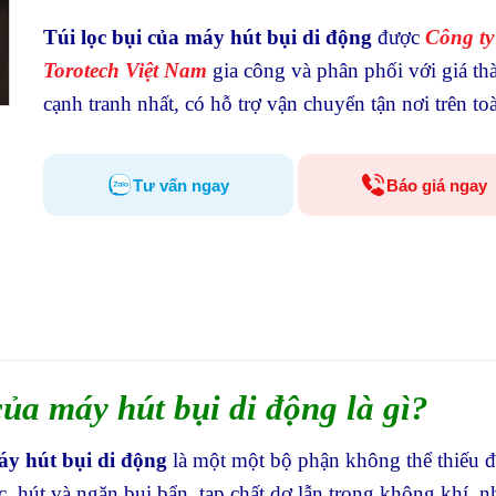
Túi lọc bụi của máy hút bụi di động
được
Công t
Torotech Việt Nam
gia công và phân phối với giá th
cạnh tranh nhất, có hỗ trợ vận chuyển tận nơi trên to
Tư vấn ngay
Báo giá ngay
của máy hút bụi di động là gì?
áy hút bụi di động
là một một bộ phận không thể thiếu đ
c, hút và ngăn bụi bẩn, tạp chất dơ lẫn trong không khí, 