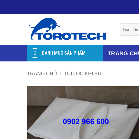
Bỏ
qua
nội
Tìm
dung
kiếm:
TRANG CH
DANH MỤC SẢN PHẨM
TRANG CHỦ
/
TÚI LỌC KHÍ BỤI