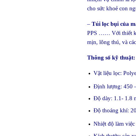
cho sức khoẻ con ng
–
Túi lọc bụi của m
PPS …… Với thiết kế 
mịn, lông thú, và cá
Thông số kỹ thuật:
Vật liệu lọc: Pol
Định lượng: 450 
Độ dày: 1.1- 1.8
Độ thoáng khí: 2
Nhiệt độ làm việc
Kích thước: sản x