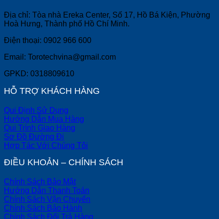
Địa chỉ: Tòa nhà Ereka Center, Số 17, Hồ Bá Kiện, Phường
Hoà Hưng, Thành phố Hồ Chí Minh.
Điện thoại: 0902 966 600
Email: Torotechvina@gmail.com
GPKD: 0318809610
HỖ TRỢ KHÁCH HÀNG
Qui Định Sử Dụng
Hướng Dẫn Mua Hàng
Qui Trình Giao Hàng
Sơ Đồ Đường Đi
Hợp Tác Với Chúng Tôi
ĐIỀU KHOẢN – CHÍNH SÁCH
Chính Sách Bảo Mật
Hướng Dẫn Thanh Toán
Chính Sách Vận Chuyển
Chính Sách Bảo Hành
Chính Sách Đổi Trả Hàng