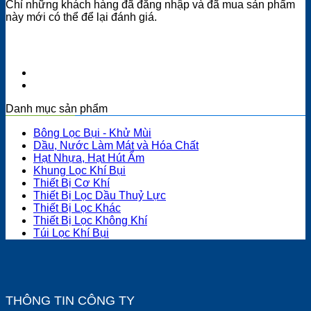
Chỉ những khách hàng đã đăng nhập và đã mua sản phẩm
này mới có thể để lại đánh giá.
Danh mục sản phẩm
Bông Lọc Bụi - Khử Mùi
Dầu, Nước Làm Mát và Hóa Chất
Hạt Nhựa, Hạt Hút Ẩm
Khung Lọc Khí Bụi
Thiết Bị Cơ Khí
Thiết Bị Lọc Dầu Thuỷ Lực
Thiết Bị Lọc Khác
Thiết Bị Lọc Không Khí
Túi Lọc Khí Bụi
THÔNG TIN CÔNG TY