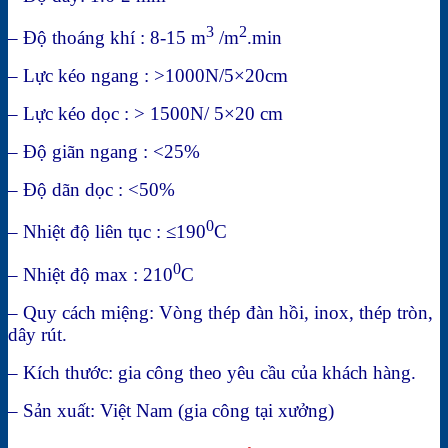
3
2
– Độ thoáng khí : 8-15 m
/m
.min
– Lực kéo ngang : >1000N/5×20cm
– Lực kéo dọc : > 1500N/ 5×20 cm
– Độ giãn ngang : <25%
– Độ dãn dọc : <50%
0
– Nhiệt độ liên tục : ≤190
C
0
– Nhiệt độ max : 210
C
– Quy cách miệng: Vòng thép đàn hồi, inox, thép tròn,
dây rút.
– Kích thước: gia công theo yêu cầu của khách hàng.
– Sản xuất: Việt Nam (gia công tại xưởng)