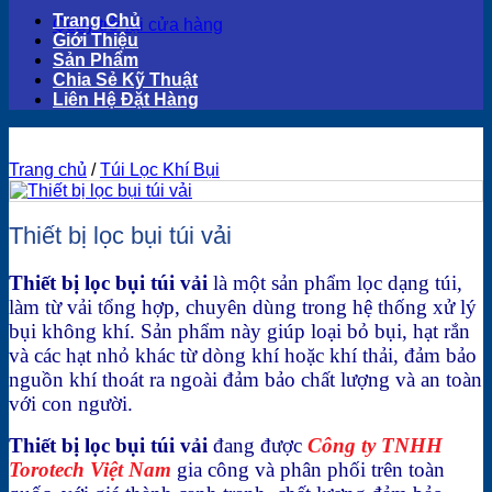
Trang Chủ
Quay trở lại cửa hàng
Giới Thiệu
Sản Phẩm
Chia Sẻ Kỹ Thuật
Liên Hệ Đặt Hàng
Trang chủ
/
Túi Lọc Khí Bụi
Thiết bị lọc bụi túi vải
Thiết bị lọc bụi túi vải
là một sản phẩm lọc dạng túi,
làm từ vải tổng hợp, chuyên dùng trong hệ thống xử lý
bụi không khí. Sản phẩm này giúp loại bỏ bụi, hạt rắn
và các hạt nhỏ khác từ dòng khí hoặc khí thải, đảm bảo
nguồn khí thoát ra ngoài đảm bảo chất lượng và an toàn
với con người.
Thiết bị lọc bụi túi vải
đang được
Công ty TNHH
Torotech Việt Nam
gia công và phân phối trên toàn