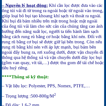
– Nguyên lý hoạt động:
Khí cần lọc được đưa vào các
ống túi vải đi từ trong ra ngoài hoặc từ ngoài vào trong,
giúp loại bỏ bụi tạo khoang khí sạch và thoát ra ngoài.
Khi bụi đã bám nhiều trên mặt trong hoặc mặt ngoài
của ống túi vải làm cho sức cản của chúng tăng cao ảnh
hưởng đến năng suất lọc, người ta tiến hành làm sạch
bằng cách rung rủ bằng cơ hoặc bằng khí nén. Đối với
rung rũ bằng cơ bụi sẽ được giữ lại bên trong. Còn nếu
rung rũ bằng khí nén với áp lực mạnh, bụi bám bên
ngoài đẩy bung ra, rơi xuống dưới, được vận chuyển đi
thông qua hệ thống xả và vận chuyển dưới đáy lọc bụi
(gồm van quay, vít tải,…) được thu gom để tái chế hoặc
tiêu huỷ riêng.
****Thông số kỹ thuật:
– Vật liệu lọc: Polyester, PPS, Nomex, PTFE,…
2
– Trọng lượng :500-800g/M
– Độ dày: 1.6-2 mm