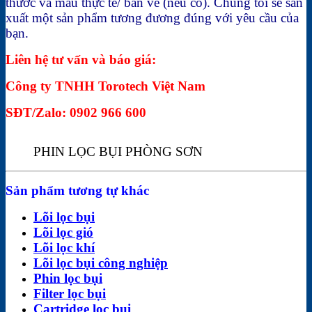
thước và mẫu thực tế/ bản vẽ (nếu có). Chúng tôi sẽ sản
xuất một sản phẩm tương đương đúng với yêu cầu của
bạn.
Liên hệ tư vấn và báo giá:
Công ty TNHH Torotech Việt Nam
SĐT/Zalo: 0902 966 600
PHIN LỌC BỤI PHÒNG SƠN
Sản phẩm tương tự khác
Lõi lọc bụi
Lõi lọc gió
Lõi lọc khí
Lõi lọc bụi công nghiệp
Phin lọc bụi
Filter lọc bụi
Cartridge lọc bụi