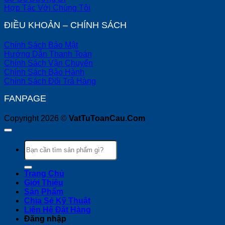
Hợp Tác Với Chúng Tôi
ĐIỀU KHOẢN – CHÍNH SÁCH
Chính Sách Bảo Mật
Hướng Dẫn Thanh Toán
Chính Sách Vận Chuyển
Chính Sách Bảo Hành
Chính Sách Đổi Trả Hàng
FANPAGE
Copyright 2026 ©
VatTuToanCau.Com
Tìm
kiếm:
Trang Chủ
Giới Thiệu
Sản Phẩm
Chia Sẻ Kỹ Thuật
Liên Hệ Đặt Hàng
Đăng nhập