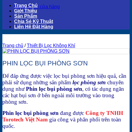
Trang Chủ
Quay trở lại cửa hàng
Giới Thiệu
Sản Phẩm
Chia Sẻ Kỹ Thuật
Liên Hệ Đặt Hàng
Trang chủ
/
Thiết Bị Lọc Không Khí
PHIN LỌC BỤI PHÒNG SƠN
Để đáp ứng được việc lọc bụi phòng sơn hiệu quả, cần
phải sử dụng những sản phẩm
lọc phòng sơn
chuyên
dụng như
Phin lọc bụi phòng sơn
, có tác dụng ngăn
các hạt bụi sơn ở bên ngoài môi trường vào trong
phòng sơn.
Phin lọc bụi phòng sơn
đang được
Công ty TNHH
Torotech Việt Nam
gia công và phân phối trên toàn
quốc.