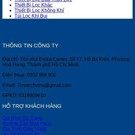
Thiết Bị Lọc Khác
Thiết Bị Lọc Không Khí
Túi Lọc Khí Bụi
THÔNG TIN CÔNG TY
Địa chỉ: Tòa nhà Ereka Center, Số 17, Hồ Bá Kiện, Phường
Hoà Hưng, Thành phố Hồ Chí Minh.
Điện thoại: 0902 966 600
Email: Torotechvina@gmail.com
GPKD: 0318809610
HỖ TRỢ KHÁCH HÀNG
Qui Định Sử Dụng
Hướng Dẫn Mua Hàng
Qui Trình Giao Hàng
Sơ Đồ Đường Đi