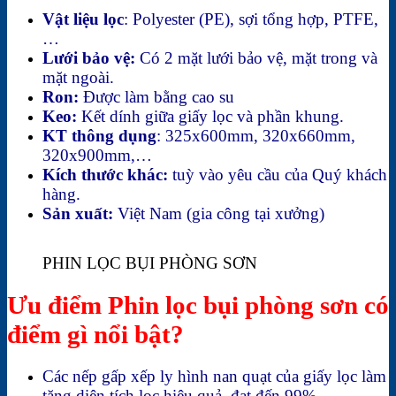
Vật liệu lọc
: Polyester (PE), sợi tổng hợp, PTFE,
…
Lưới bảo vệ:
Có 2 mặt lưới bảo vệ, mặt trong và
mặt ngoài.
Ron:
Được làm bằng cao su
Keo:
Kết dính giữa giấy lọc và phần khung.
KT thông dụng
: 325x600mm, 320x660mm,
320x900mm,…
Kích thước khác:
tuỳ vào yêu cầu của Quý khách
hàng.
Sản xuất:
Việt Nam (gia công tại xưởng)
PHIN LỌC BỤI PHÒNG SƠN
Ưu điểm Phin lọc bụi phòng sơn có
điểm gì nổi bật?
Các nếp gấp xếp ly hình nan quạt của giấy lọc làm
tăng diện tích lọc hiệu quả, đạt đến 99%.