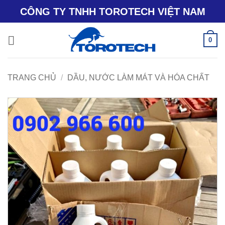
Bỏ
CÔNG TY TNHH TOROTECH VIỆT NAM
qua
nội
0
dung
TRANG CHỦ
/
DẦU, NƯỚC LÀM MÁT VÀ HÓA CHẤT