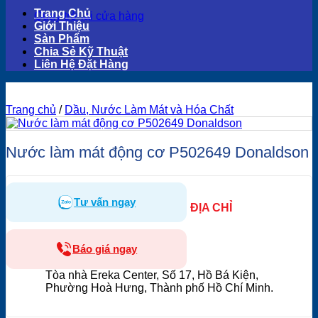
Trang Chủ
Quay trở lại cửa hàng
Giới Thiệu
Sản Phẩm
Chia Sẻ Kỹ Thuật
Liên Hệ Đặt Hàng
Trang chủ
/
Dầu, Nước Làm Mát và Hóa Chất
Nước làm mát động cơ P502649 Donaldson
Tư vấn ngay
ĐỊA CHỈ
Báo giá ngay
Tòa nhà Ereka Center, Số 17, Hồ Bá Kiện,
Phường Hoà Hưng, Thành phố Hồ Chí Minh.