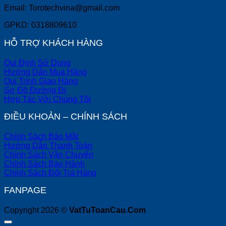
Email: Torotechvina@gmail.com
GPKD: 0318809610
HỖ TRỢ KHÁCH HÀNG
Qui Định Sử Dụng
Hướng Dẫn Mua Hàng
Qui Trình Giao Hàng
Sơ Đồ Đường Đi
Hợp Tác Với Chúng Tôi
ĐIỀU KHOẢN – CHÍNH SÁCH
Chính Sách Bảo Mật
Hướng Dẫn Thanh Toán
Chính Sách Vận Chuyển
Chính Sách Bảo Hành
Chính Sách Đổi Trả Hàng
FANPAGE
Copyright 2026 ©
VatTuToanCau.Com