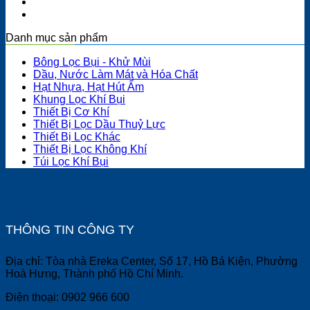
Danh mục sản phẩm
Bông Lọc Bụi - Khử Mùi
Dầu, Nước Làm Mát và Hóa Chất
Hạt Nhựa, Hạt Hút Ẩm
Khung Lọc Khí Bụi
Thiết Bị Cơ Khí
Thiết Bị Lọc Dầu Thuỷ Lực
Thiết Bị Lọc Khác
Thiết Bị Lọc Không Khí
Túi Lọc Khí Bụi
THÔNG TIN CÔNG TY
Địa chỉ: Tòa nhà Ereka Center, Số 17, Hồ Bá Kiện, Phường
Hoà Hưng, Thành phố Hồ Chí Minh.
Điện thoại: 0902 966 600