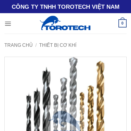
Bỏ
CÔNG TY TNHH TOROTECH VIỆT NAM
qua
nội
0
dung
TRANG CHỦ
/
THIẾT BỊ CƠ KHÍ