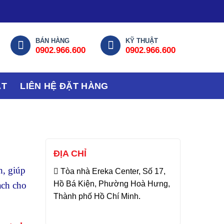
BÁN HÀNG
KỸ THUẬT
0902.966.600
0902.966.600
ẬT
LIÊN HỆ ĐẶT HÀNG
ĐỊA CHỈ
h, giúp
Tòa nhà Ereka Center, Số 17,
Hồ Bá Kiện, Phường Hoà Hưng,
ạch cho
Thành phố Hồ Chí Minh.