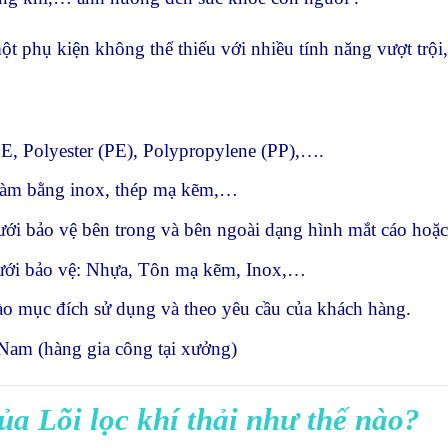
ột phụ kiện không thể thiếu với nhiều tính năng vượt trội,
FE, Polyester (PE), Polypropylene (PP),….
 làm bằng inox, thép mạ kẽm,…
ưới bảo vệ bên trong và bên ngoài dạng hình mắt cáo hoặc 
 lưới bảo vệ: Nhựa, Tôn mạ kẽm, Inox,…
ào mục đích sử dụng và theo yêu cầu của khách hàng.
t Nam (hàng gia công tại xưởng)
ủa Lõi lọc khí thải như thế nào?