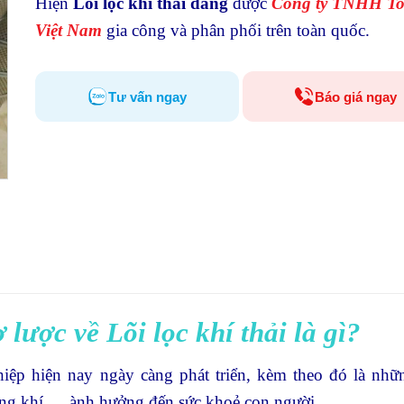
Hiện
Lõi lọc khí thải đang
được
Công ty TNHH To
Việt Nam
gia công và phân phối trên toàn quốc.
Tư vấn ngay
Báo giá ngay
ơ lược về Lõi lọc khí thải là gì?
iệp hiện nay ngày càng phát triển, kèm theo đó là nh
ng khí,… ành hưởng đến sức khoẻ con người .