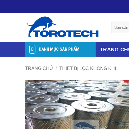
Bỏ
qua
nội
Tìm
dung
kiếm:
TRANG CH
DANH MỤC SẢN PHẨM
TRANG CHỦ
/
THIẾT BỊ LỌC KHÔNG KHÍ