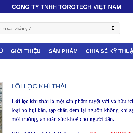
CÔNG TY TNHH TOROTECH VIỆT NAM
Ủ
GIỚI THIỆU
SẢN PHẨM
CHIA SẺ KỸ THU
LÕI LỌC KHÍ THẢI
Lõi lọc khí thải
là một sản phẩm tuyệt vời và hữu íc
loại bỏ bụi bẩn, tạp chất, đem lại nguồn không khí s
môi trường, an toàn sức khoẻ cho người dân.