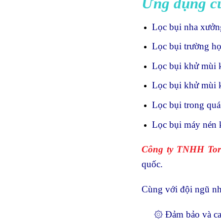
Ứng dụng củ
Lọc bụi nha xưởn
Lọc bụi trường học
Lọc bụi khử mùi k
Lọc bụi khử mùi k
Lọc bụi trong quá 
Lọc bụi máy nén k
Công ty TNHH Tor
quốc.
Cùng với đội ngũ nh
۞ Đảm bảo và cam k