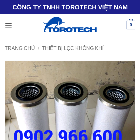
Bỏ
CÔNG TY TNHH TOROTECH VIỆT NAM
qua
nội
0
dung
TRANG CHỦ
/
THIẾT BỊ LỌC KHÔNG KHÍ