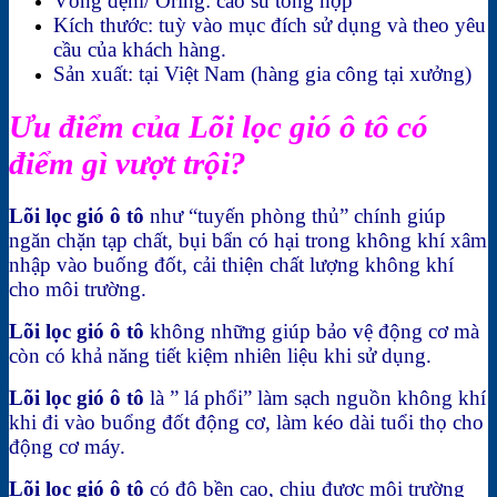
Vòng đệm/ Oring: cao su tổng hợp
Kích thước: tuỳ vào mục đích sử dụng và theo yêu
cầu của khách hàng.
Sản xuất: tại Việt Nam (hàng gia công tại xưởng)
Ưu điểm của Lõi lọc gió ô tô có
điểm gì vượt trội?
Lõi lọc gió ô tô
như “tuyến phòng thủ” chính giúp
ngăn chặn tạp chất, bụi bẩn có hại trong không khí xâm
nhập vào buống đốt, cải thiện chất lượng không khí
cho môi trường.
Lõi lọc gió ô tô
không những giúp bảo vệ động cơ mà
còn có khả năng tiết kiệm nhiên liệu khi sử dụng.
Lõi lọc gió ô tô
là ” lá phổi” làm sạch nguồn không khí
khi đi vào buổng đốt động cơ, làm kéo dài tuổi thọ cho
động cơ máy.
Lõi lọc gió ô tô
có độ bền cao, chịu được môi trường