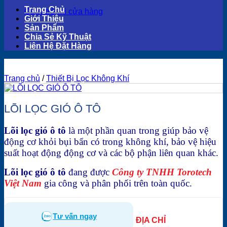
Trang Chủ
Quay trở lại cửa hàng
Giới Thiệu
Sản Phẩm
Chia Sẻ Kỹ Thuật
Liên Hệ Đặt Hàng
Trang chủ
/
Thiết Bị Lọc Không Khí
LÕI LỌC GIÓ Ô TÔ
Lõi lọc gió ô tô
là một phần quan trong giúp bảo vệ
động cơ khỏi bụi bẩn có trong không khí, bảo vệ hiệu
suất hoạt động động cơ và các bộ phận liên quan khác.
Lõi lọc gió ô tô
đang được
Công ty TNHH Torotech
Việt Nam
gia công và phân phối trên toàn quốc.
Tư vấn ngay
ĐỊA CHỈ