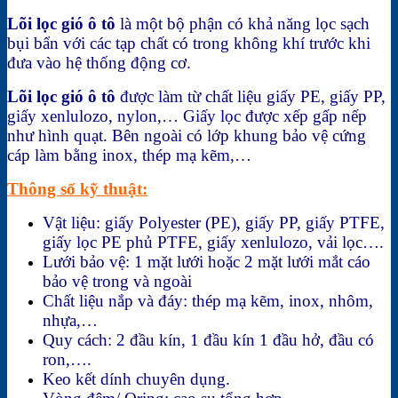
Lõi lọc gió ô tô
là một bộ phận có khả năng lọc sạch
bụi bẩn với các tạp chất có trong không khí trước khi
đưa vào hệ thống động cơ.
Lõi lọc gió ô tô
được làm từ chất liệu giấy PE, giấy PP,
giấy xenlulozo, nylon,… Giấy lọc được xếp gấp nếp
như hình quạt. Bên ngoài có lớp khung bảo vệ cứng
cáp làm bằng inox, thép mạ kẽm,…
Thông số kỹ thuật:
Vật liệu: giấy Polyester (PE), giấy PP, giấy PTFE,
giấy lọc PE phủ PTFE, giấy xenlulozo, vải lọc….
Lưới bảo vệ: 1 mặt lưới hoặc 2 mặt lưới mắt cáo
bảo vệ trong và ngoài
Chất liệu nắp và đáy: thép mạ kẽm, inox, nhôm,
nhựa,…
Quy cách: 2 đầu kín, 1 đầu kín 1 đầu hở, đầu có
ron,….
Keo kết dính chuyên dụng.