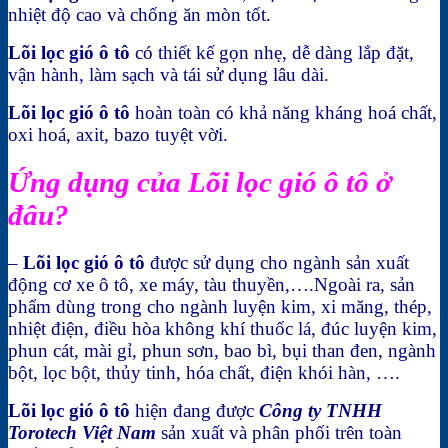
nhiệt độ cao và chống ăn mòn tốt.
Lõi lọc gió ô tô
có thiết kế gọn nhẹ, dễ dàng lắp đặt,
vận hành, làm sạch và tái sử dụng lâu dài.
Lõi lọc gió ô tô
hoàn toàn có khả năng kháng hoá chất,
oxi hoá, axit, bazo tuyệt vời.
Ứng dụng của Lõi lọc gió ô tô ở
đâu?
–
Lõi lọc gió ô tô
được sử dụng cho ngành sản xuất
động cơ xe ô tô, xe máy, tàu thuyền,….Ngoài ra, sản
phẩm dùng trong cho ngành luyện kim, xi măng, thép,
nhiệt điện, điều hòa không khí thuốc lá, đúc luyện kim,
phun cát, mài gỉ, phun sơn, bao bì, bụi than đen, ngành
bột
,
lọc bột, thủy tinh, hóa chất, điện khói hàn, ….
Lõi lọc gió ô tô
hiện đang được
Công ty TNHH
Torotech Việt Nam
sản xuất và phân phối trên toàn