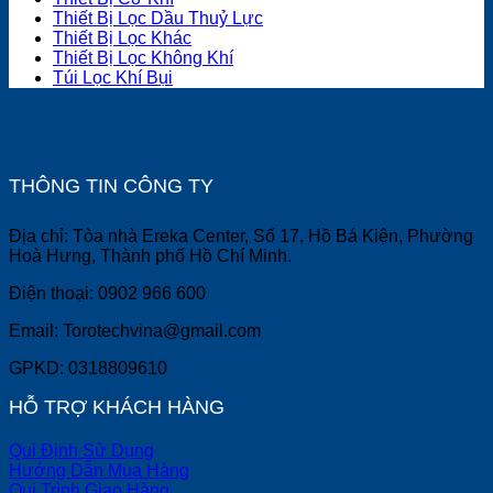
Thiết Bị Lọc Dầu Thuỷ Lực
Thiết Bị Lọc Khác
Thiết Bị Lọc Không Khí
Túi Lọc Khí Bụi
THÔNG TIN CÔNG TY
Địa chỉ: Tòa nhà Ereka Center, Số 17, Hồ Bá Kiện, Phường
Hoà Hưng, Thành phố Hồ Chí Minh.
Điện thoại: 0902 966 600
Email: Torotechvina@gmail.com
GPKD: 0318809610
HỖ TRỢ KHÁCH HÀNG
Qui Định Sử Dụng
Hướng Dẫn Mua Hàng
Qui Trình Giao Hàng