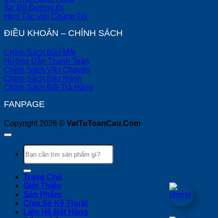
Sơ Đồ Đường Đi
Hợp Tác Với Chúng Tôi
ĐIỀU KHOẢN – CHÍNH SÁCH
Chính Sách Bảo Mật
Hướng Dẫn Thanh Toán
Chính Sách Vận Chuyển
Chính Sách Bảo Hành
Chính Sách Đổi Trả Hàng
FANPAGE
Copyright 2026 ©
VatTuToanCau.Com
Tìm
kiếm:
Trang Chủ
Giới Thiệu
Sản Phẩm
Chia Sẻ Kỹ Thuật
Liên Hệ Đặt Hàng