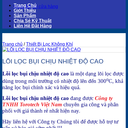
Trang Chủ
Quay trở lại cửa hàng
Giới Thiệu
Sản Phẩm
Chia Sẻ Kỹ Thuật
Liên Hệ Đặt Hàng
Trang chủ
/
Thiết Bị Lọc Không Khí
LÕI LỌC BỤI CHỊU NHIỆT ĐỘ CAO
Lõi lọc bụi chịu nhiệt độ cao
là một dạng lõi lọc được
o
dùng trong môi trường có nhiệt độ lên đến 300
C, khả
năng lọc bụi chính xác và hiệu quả.
Lõi lọc bụi chịu nhiệt độ cao
đang được
Công ty
TNHH Torotech Việt Nam
chuyên gia công và phân
phối với giá thành rẻ nhất hiện nay.
Hãy liên hệ với Công ty Chúng tôi để được hỗ trợ tư
vấn và báo giá sớm nhất !!!