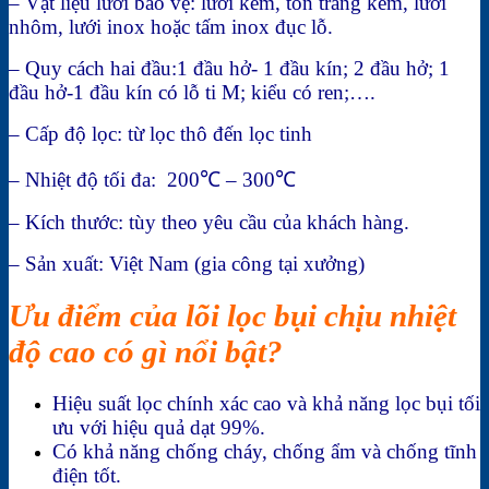
– Vật liệu lưới bảo vệ: lưới kẽm, tôn tráng kẽm, lưới
nhôm, lưới inox hoặc tấm inox đục lỗ.
– Quy cách hai đầu:1 đầu hở- 1 đầu kín; 2 đầu hở; 1
đầu hở-1 đầu kín có lỗ ti M; kiểu có ren;….
– Cấp độ lọc: từ lọc thô đến lọc tinh
– Nhiệt độ tối đa: 200℃ – 300℃
– Kích thước: tùy theo yêu cầu của khách hàng.
– Sản xuất: Việt Nam (gia công tại xưởng)
Ưu điểm của lõi lọc bụi chịu nhiệt
độ cao có gì nổi bật?
Hiệu suất lọc chính xác cao và khả năng lọc bụi tối
ưu với hiệu quả dạt 99%.
Có khả năng chống cháy, chống ẩm và chống tĩnh
điện tốt.