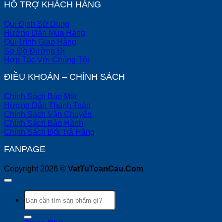
HỖ TRỢ KHÁCH HÀNG
Qui Định Sử Dụng
Hướng Dẫn Mua Hàng
Qui Trình Giao Hàng
Sơ Đồ Đường Đi
Hợp Tác Với Chúng Tôi
ĐIỀU KHOẢN – CHÍNH SÁCH
Chính Sách Bảo Mật
Hướng Dẫn Thanh Toán
Chính Sách Vận Chuyển
Chính Sách Bảo Hành
Chính Sách Đổi Trả Hàng
FANPAGE
Copyright 2026 ©
VatTuToanCau.Com
Tìm
kiếm: