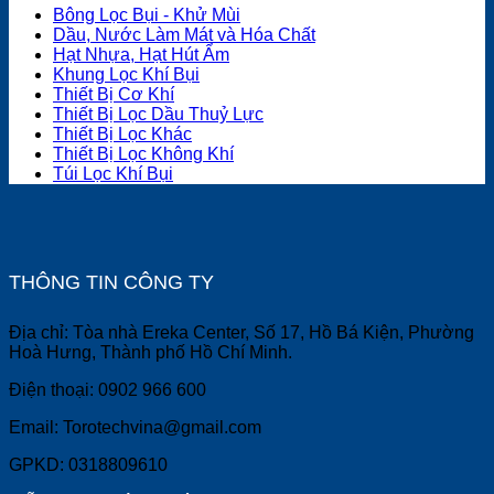
Bông Lọc Bụi - Khử Mùi
Dầu, Nước Làm Mát và Hóa Chất
Hạt Nhựa, Hạt Hút Ẩm
Khung Lọc Khí Bụi
Thiết Bị Cơ Khí
Thiết Bị Lọc Dầu Thuỷ Lực
Thiết Bị Lọc Khác
Thiết Bị Lọc Không Khí
Túi Lọc Khí Bụi
THÔNG TIN CÔNG TY
Địa chỉ: Tòa nhà Ereka Center, Số 17, Hồ Bá Kiện, Phường
Hoà Hưng, Thành phố Hồ Chí Minh.
Điện thoại: 0902 966 600
Email: Torotechvina@gmail.com
GPKD: 0318809610