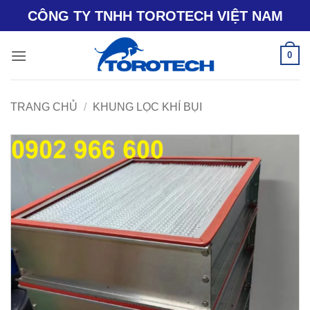
Bỏ
CÔNG TY TNHH TOROTECH VIỆT NAM
qua
nội
0
dung
TRANG CHỦ
/
KHUNG LỌC KHÍ BỤI