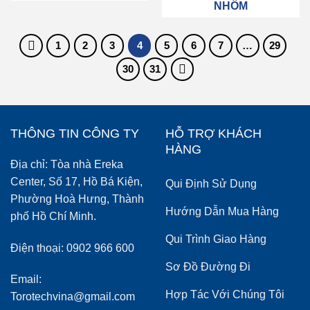
NHÔM
1
2
3
4
5
6
7
…
29
30
31
THÔNG TIN CÔNG TY
HỖ TRỢ KHÁCH
HÀNG
Địa chỉ: Tòa nhà Ereka
Center, Số 17, Hồ Bá Kiện,
Qui Định Sử Dụng
Phường Hoà Hưng, Thành
Hướng Dẫn Mua Hàng
phố Hồ Chí Minh.
Qui Trình Giao Hàng
Điện thoại: 0902 966 600
Sơ Đồ Đường Đi
Email:
Hợp Tác Với Chúng Tôi
Torotechvina@gmail.com