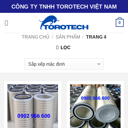
Bỏ
CÔNG TY TNHH TOROTECH VIỆT NAM
qua
nội
0
dung
TRANG CHỦ
/
SẢN PHẨM
/
TRANG 4
LỌC