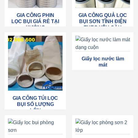
GIA CÔNG PHIN
GIA CÔNG QUẢ LỌC
LỌC BỤI GIÁ RẺ TẠI
BỤI SƠN TĨNH ĐIỆN
XƯỞNG
THEO YÊU CẦU
Giấy lọc nước làm
mát
GIA CÔNG TÚI LỌC
BỤI SỐ LƯỢNG
LỚN