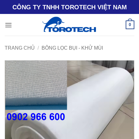
Bỏ
CÔNG TY TNHH TOROTECH VIỆT NAM
qua
nội
0
dung
TRANG CHỦ
/
BÔNG LỌC BỤI - KHỬ MÙI