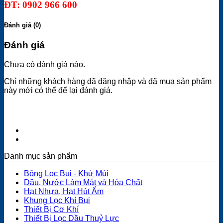
ĐT: 0902 966 600
Đánh giá (0)
Đánh giá
Chưa có đánh giá nào.
Chỉ những khách hàng đã đăng nhập và đã mua sản phẩm
này mới có thể để lại đánh giá.
Danh mục sản phẩm
Bông Lọc Bụi - Khử Mùi
Dầu, Nước Làm Mát và Hóa Chất
Hạt Nhựa, Hạt Hút Ẩm
Khung Lọc Khí Bụi
Thiết Bị Cơ Khí
Thiết Bị Lọc Dầu Thuỷ Lực