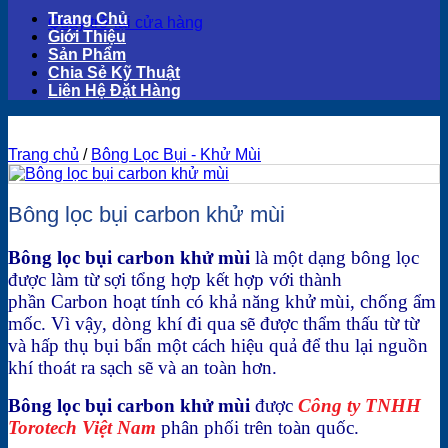
Trang Chủ
Quay trở lại cửa hàng
Giới Thiệu
Sản Phẩm
Chia Sẻ Kỹ Thuật
Liên Hệ Đặt Hàng
Trang chủ
/
Bông Lọc Bụi - Khử Mùi
Bông lọc bụi carbon khử mùi
Bông lọc bụi carbon khử mùi
là một dạng bông lọc
được làm từ sợi tổng hợp kết hợp với thành
phần Carbon hoạt tính có khả năng khử mùi, chống ẩm
mốc. Vì vậy, dòng khí đi qua sẽ được thẩm thấu từ từ
và hấp thụ bụi bẩn một cách hiệu quả để thu lại nguồn
khí thoát ra sạch sẽ và an toàn hơn.
Bông lọc bụi carbon khử mùi
được
Công ty TNHH
Torotech Việt Nam
phân phối trên toàn quốc.