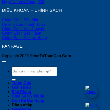
Hợp Tác Với Chúng Tôi
ĐIỀU KHOẢN – CHÍNH SÁCH
Chính Sách Bảo Mật
Hướng Dẫn Thanh Toán
Chính Sách Vận Chuyển
Chính Sách Bảo Hành
Chính Sách Đổi Trả Hàng
FANPAGE
Copyright 2026 ©
VatTuToanCau.Com
Tìm
kiếm:
Trang Chủ
Giới Thiệu
Sản Phẩm
Chia Sẻ Kỹ Thuật
Liên Hệ Đặt Hàng
Đăng nhập
Newsletter