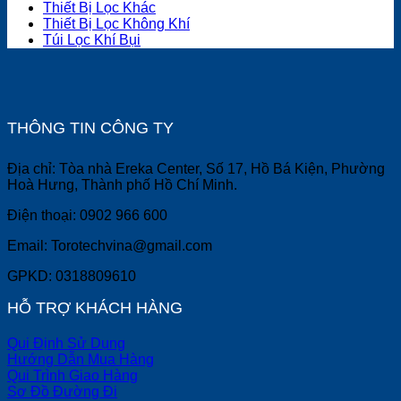
Thiết Bị Lọc Khác
Thiết Bị Lọc Không Khí
Túi Lọc Khí Bụi
THÔNG TIN CÔNG TY
Địa chỉ: Tòa nhà Ereka Center, Số 17, Hồ Bá Kiện, Phường
Hoà Hưng, Thành phố Hồ Chí Minh.
Điện thoại: 0902 966 600
Email: Torotechvina@gmail.com
GPKD: 0318809610
HỖ TRỢ KHÁCH HÀNG
Qui Định Sử Dụng
Hướng Dẫn Mua Hàng
Qui Trình Giao Hàng
Sơ Đồ Đường Đi